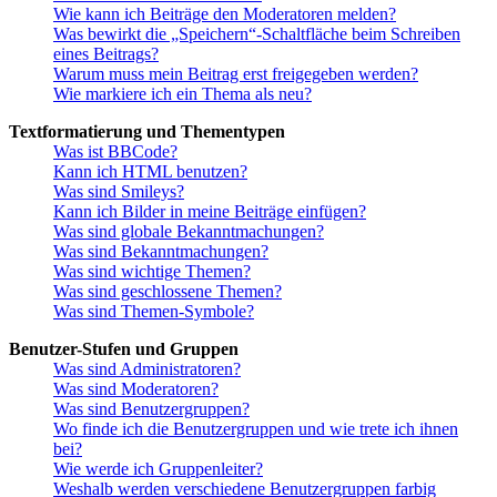
Wie kann ich Beiträge den Moderatoren melden?
Was bewirkt die „Speichern“-Schaltfläche beim Schreiben
eines Beitrags?
Warum muss mein Beitrag erst freigegeben werden?
Wie markiere ich ein Thema als neu?
Textformatierung und Thementypen
Was ist BBCode?
Kann ich HTML benutzen?
Was sind Smileys?
Kann ich Bilder in meine Beiträge einfügen?
Was sind globale Bekanntmachungen?
Was sind Bekanntmachungen?
Was sind wichtige Themen?
Was sind geschlossene Themen?
Was sind Themen-Symbole?
Benutzer-Stufen und Gruppen
Was sind Administratoren?
Was sind Moderatoren?
Was sind Benutzergruppen?
Wo finde ich die Benutzergruppen und wie trete ich ihnen
bei?
Wie werde ich Gruppenleiter?
Weshalb werden verschiedene Benutzergruppen farbig