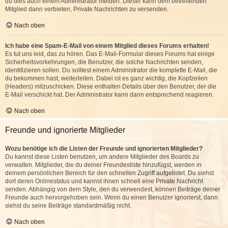
du dies auch einem Administrator melden. Dieser kann dem betreffenden
Mitglied dann verbieten, Private Nachrichten zu versenden.
Nach oben
Ich habe eine Spam-E-Mail von einem Mitglied dieses Forums erhalten!
Es tut uns leid, das zu hören. Das E-Mail-Formular dieses Forums hat einige
Sicherheitsvorkehrungen, die Benutzer, die solche Nachrichten senden,
identifizieren sollen. Du solltest einem Administrator die komplette E-Mail, die
du bekommen hast, weiterleiten. Dabei ist es ganz wichtig, die Kopfzeilen
(Headers) mitzuschicken. Diese enthalten Details über den Benutzer, der die
E-Mail verschickt hat. Der Administrator kann dann entsprechend reagieren.
Nach oben
Freunde und ignorierte Mitglieder
Wozu benötige ich die Listen der Freunde und ignorierten Mitglieder?
Du kannst diese Listen benutzen, um andere Mitglieder des Boards zu
verwalten. Mitglieder, die du deiner Freundesliste hinzufügst, werden in
deinem persönlichen Bereich für den schnellen Zugriff aufgelistet. Du siehst
dort deren Onlinestatus und kannst ihnen schnell eine Private Nachricht
senden. Abhängig von dem Style, den du verwendest, können Beiträge deiner
Freunde auch hervorgehoben sein. Wenn du einen Benutzer ignorierst, dann
siehst du seine Beiträge standardmäßig nicht.
Nach oben