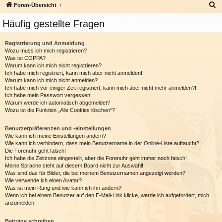
S
Foren-Übersicht
u
Häufig gestellte Fragen
c
h
Registrierung und Anmeldung
Wozu muss ich mich registrieren?
e
Was ist COPPA?
Warum kann ich mich nicht registrieren?
Ich habe mich registriert, kann mich aber nicht anmelden!
Warum kann ich mich nicht anmelden?
Ich habe mich vor einiger Zeit registriert, kann mich aber nicht mehr anmelden?!
Ich habe mein Passwort vergessen!
Warum werde ich automatisch abgemeldet?
Wozu ist die Funktion „Alle Cookies löschen“?
Benutzerpräferenzen und -einstellungen
Wie kann ich meine Einstellungen ändern?
Wie kann ich verhindern, dass mein Benutzername in der Online-Liste auftaucht?
Die Forenuhr geht falsch!
Ich habe die Zeitzone eingestellt, aber die Forenuhr geht immer noch falsch!
Meine Sprache steht auf diesem Board nicht zur Auswahl!
Was sind das für Bilder, die bei meinem Benutzernamen angezeigt werden?
Wie verwende ich einen Avatar?
Was ist mein Rang und wie kann ich ihn ändern?
Wenn ich bei einem Benutzer auf den E-Mail-Link klicke, werde ich aufgefordert, mich
anzumelden.
Beiträge schreiben