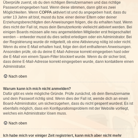
Überprüfe zuerst, ob du den richtigen Benutzernamen und das richtige
Passwort eingegeben hast. Wenn diese stimmen, dann gibt es zwei
Möglichkeiten. Wenn
COPPA
aktiviert ist und du angegeben hast, dass du
unter 13 Jahre alt bist, musst du bzw. einer deiner Eltern oder deiner
Erziehungsberechtigten den Anweisungen folgen, die du erhalten hast. Wenn
dies nicht der Fall ist, muss dein Benutzerkonto vielleicht aktiviert werden. Bei
einigen Boards müssen alle neu angemeldeten Mitglieder erst freigeschaltet
werden – entweder musst du dies selbst erledigen oder ein Administrator. Bei
der Registrierung wurde dir mitgeteilt, ob eine Aktivierung nötig ist oder nicht.
Wenn du eine E-Mail erhalten hast, folge den dort enthaltenen Anweisungen.
Ansonsten prüfe, ob du deine E-Mail-Adresse korrekt eingegeben hast oder
die E-Mail von einem Spam-Filter blockiert wurde. Wenn du dir sicher bist,
dass deine E-Mail-Adresse korrekt eingegeben wurde, dann kontaktiere einen
Administrator.
Nach oben
Warum kann ich mich nicht anmelden?
Dafür gibt es viele mögliche Gründe. Prüfe zunächst, ob dein Benutzername
und dein Passwort richtig sind. Wenn dies der Fall ist, wende dich an einen
Board-Administrator, um sicherzugehen, dass du nicht gesperrt wurdest. Es ist
ebenfalls möglich, dass ein Konfigurationsproblem mit der Website vorliegt,
welches ein Administrator lösen muss.
Nach oben
Ich habe mich vor einiger Zeit registriert, kann mich aber nicht mehr