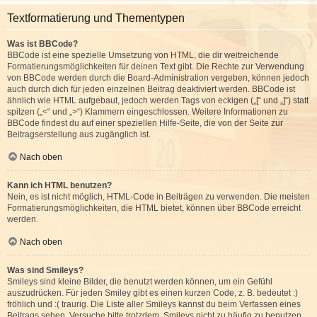
Textformatierung und Thementypen
Was ist BBCode?
BBCode ist eine spezielle Umsetzung von HTML, die dir weitreichende
Formatierungsmöglichkeiten für deinen Text gibt. Die Rechte zur Verwendung
von BBCode werden durch die Board-Administration vergeben, können jedoch
auch durch dich für jeden einzelnen Beitrag deaktiviert werden. BBCode ist
ähnlich wie HTML aufgebaut, jedoch werden Tags von eckigen („[“ und „]“) statt
spitzen („<“ und „>“) Klammern eingeschlossen. Weitere Informationen zu
BBCode findest du auf einer speziellen Hilfe-Seite, die von der Seite zur
Beitragserstellung aus zugänglich ist.
Nach oben
Kann ich HTML benutzen?
Nein, es ist nicht möglich, HTML-Code in Beiträgen zu verwenden. Die meisten
Formatierungsmöglichkeiten, die HTML bietet, können über BBCode erreicht
werden.
Nach oben
Was sind Smileys?
Smileys sind kleine Bilder, die benutzt werden können, um ein Gefühl
auszudrücken. Für jeden Smiley gibt es einen kurzen Code, z. B. bedeutet :)
fröhlich und :( traurig. Die Liste aller Smileys kannst du beim Verfassen eines
Beitrags sehen. Versuche bitte trotzdem, Smileys nicht zu häufig zu benutzen,