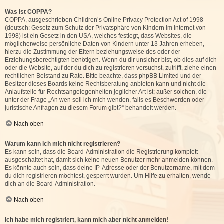
Was ist COPPA?
COPPA, ausgeschrieben Children’s Online Privacy Protection Act of 1998
(deutsch: Gesetz zum Schutz der Privatsphäre von Kindern im Internet von
1998) ist ein Gesetz in den USA, welches festlegt, dass Websites, die
möglicherweise persönliche Daten von Kindern unter 13 Jahren erheben,
hierzu die Zustimmung der Eltern beziehungsweise des oder der
Erziehungsberechtigten benötigen. Wenn du dir unsicher bist, ob dies auf dich
oder die Website, auf der du dich zu registrieren versuchst, zutrifft, ziehe einen
rechtlichen Beistand zu Rate. Bitte beachte, dass phpBB Limited und der
Besitzer dieses Boards keine Rechtsberatung anbieten kann und nicht die
Anlaufstelle für Rechtsangelegenheiten jeglicher Art ist; außer solchen, die
unter der Frage „An wen soll ich mich wenden, falls es Beschwerden oder
juristische Anfragen zu diesem Forum gibt?“ behandelt werden.
Nach oben
Warum kann ich mich nicht registrieren?
Es kann sein, dass die Board-Administration die Registrierung komplett
ausgeschaltet hat, damit sich keine neuen Benutzer mehr anmelden können.
Es könnte auch sein, dass deine IP-Adresse oder der Benutzername, mit dem
du dich registrieren möchtest, gesperrt wurden. Um Hilfe zu erhalten, wende
dich an die Board-Administration.
Nach oben
Ich habe mich registriert, kann mich aber nicht anmelden!