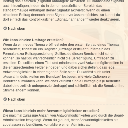
Beitrag das Kästchen „Signatur anhängen“ aktivieren. Du kannst eine Signatur
auch hinzufügen, indem du in deinem persönlichen Bereich das
standardmäßige Anhängen deiner Signatur aktivierst. Wenn du einen
einzelnen Beitrag dennoch ohne Signatur verfassen möchtest, so kannst du
dort einfach das Kontrollkästchen „Signatur anhängen“ wieder deaktivieren.
Nach oben
Wie kann ich eine Umfrage erstellen?
Wenn du ein neues Thema eröffnest oder den ersten Beitrag eines Themas
bearbeitest, findest du ein Register „Umfrage erstellen“ unterhalb des
Formulars zur Beitragserstellung. Solltest du diesen Bereich nicht sehen
können, so hast du wahrscheinlich nicht die Berechtigung, Umfragen zu
erstellen. Du solltest einen Titel und mindestens zwei Antwortmöglichkeiten in
die entsprechenden Felder eingeben und dabei sicherstellen, dass jede
Antwortmöglichkeit in einer eigenen Zeile steht. Du kannst auch unter
„Auswahlmöglichkeiten pro Benutzer“ festlegen, wie viele Optionen ein
Benutzer auswählen kann, welches Zeitlimit für die Umfrage gilt (0 bedeutet
dabei eine zeitlich unbegrenzte Umfrage) und schließlich, ob die Benutzer ihre
Stimme ändern können.
Nach oben
Wieso kann ich nicht mehr Antwortmöglichkeiten erstellen?
Die maximal zulässige Anzahl von Antwortmöglichkeiten wird durch die Board-
Administration festgelegt. Wenn du glaubst, mehr Antwortmöglichkeiten als
zugelassen zu benötigen, kontaktiere einen Administrator.