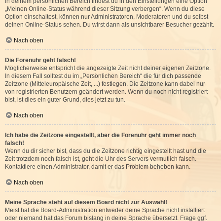
In deinem persönlichen Bereich findest du in den Einstellungen eine Option
„Meinen Online-Status während dieser Sitzung verbergen“. Wenn du diese
Option einschaltest, können nur Administratoren, Moderatoren und du selbst
deinen Online-Status sehen. Du wirst dann als unsichtbarer Besucher gezählt.
Nach oben
Die Forenuhr geht falsch!
Möglicherweise entspricht die angezeigte Zeit nicht deiner eigenen Zeitzone.
In diesem Fall solltest du im „Persönlichen Bereich“ die für dich passende
Zeitzone (Mitteleuropäische Zeit, ...) festlegen. Die Zeitzone kann dabei nur
von registrierten Benutzern geändert werden. Wenn du noch nicht registriert
bist, ist dies ein guter Grund, dies jetzt zu tun.
Nach oben
Ich habe die Zeitzone eingestellt, aber die Forenuhr geht immer noch
falsch!
Wenn du dir sicher bist, dass du die Zeitzone richtig eingestellt hast und die
Zeit trotzdem noch falsch ist, geht die Uhr des Servers vermutlich falsch.
Kontaktiere einen Administrator, damit er das Problem beheben kann.
Nach oben
Meine Sprache steht auf diesem Board nicht zur Auswahl!
Meist hat die Board-Administration entweder deine Sprache nicht installiert
oder niemand hat das Forum bislang in deine Sprache übersetzt. Frage ggf.