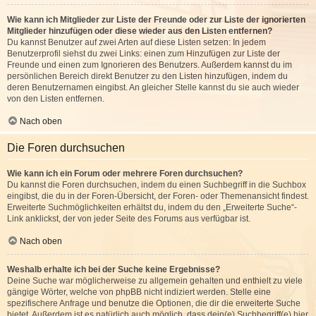
Wie kann ich Mitglieder zur Liste der Freunde oder zur Liste der ignorierten
Mitglieder hinzufügen oder diese wieder aus den Listen entfernen?
Du kannst Benutzer auf zwei Arten auf diese Listen setzen: In jedem
Benutzerprofil siehst du zwei Links: einen zum Hinzufügen zur Liste der
Freunde und einen zum Ignorieren des Benutzers. Außerdem kannst du im
persönlichen Bereich direkt Benutzer zu den Listen hinzufügen, indem du
deren Benutzernamen eingibst. An gleicher Stelle kannst du sie auch wieder
von den Listen entfernen.
Nach oben
Die Foren durchsuchen
Wie kann ich ein Forum oder mehrere Foren durchsuchen?
Du kannst die Foren durchsuchen, indem du einen Suchbegriff in die Suchbox
eingibst, die du in der Foren-Übersicht, der Foren- oder Themenansicht findest.
Erweiterte Suchmöglichkeiten erhältst du, indem du den „Erweiterte Suche“-
Link anklickst, der von jeder Seite des Forums aus verfügbar ist.
Nach oben
Weshalb erhalte ich bei der Suche keine Ergebnisse?
Deine Suche war möglicherweise zu allgemein gehalten und enthielt zu viele
gängige Wörter, welche von phpBB nicht indiziert werden. Stelle eine
spezifischere Anfrage und benutze die Optionen, die dir die erweiterte Suche
bietet. Außerdem ist es natürlich auch möglich, dass dein(e) Suchbegriff(e) hier