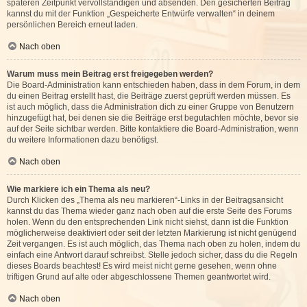
späteren Zeitpunkt vervollständigen und absenden. Den gesicherten Beitrag
kannst du mit der Funktion „Gespeicherte Entwürfe verwalten“ in deinem
persönlichen Bereich erneut laden.
Nach oben
Warum muss mein Beitrag erst freigegeben werden?
Die Board-Administration kann entschieden haben, dass in dem Forum, in dem
du einen Beitrag erstellt hast, die Beiträge zuerst geprüft werden müssen. Es
ist auch möglich, dass die Administration dich zu einer Gruppe von Benutzern
hinzugefügt hat, bei denen sie die Beiträge erst begutachten möchte, bevor sie
auf der Seite sichtbar werden. Bitte kontaktiere die Board-Administration, wenn
du weitere Informationen dazu benötigst.
Nach oben
Wie markiere ich ein Thema als neu?
Durch Klicken des „Thema als neu markieren“-Links in der Beitragsansicht
kannst du das Thema wieder ganz nach oben auf die erste Seite des Forums
holen. Wenn du den entsprechenden Link nicht siehst, dann ist die Funktion
möglicherweise deaktiviert oder seit der letzten Markierung ist nicht genügend
Zeit vergangen. Es ist auch möglich, das Thema nach oben zu holen, indem du
einfach eine Antwort darauf schreibst. Stelle jedoch sicher, dass du die Regeln
dieses Boards beachtest! Es wird meist nicht gerne gesehen, wenn ohne
triftigen Grund auf alte oder abgeschlossene Themen geantwortet wird.
Nach oben