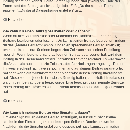
Beitrag schreiben kannst. Deine Berechtigungen sind jeweils am Ende der
Foren- und der Beitragsansicht aufgelistet. Z. B. „Du darfst neue Themen
erstellen“, „Du darfst Dateianhänge erstellen“ usw.
Nach oben
Wie kann ich einen Beitrag bearbeiten oder löschen?
Wenn du nicht Administrator oder Moderator bist, kannst du nur deine eigenen
Beiträge bearbeiten oder löschen. Du kannst einen Beitrag bearbeiten, indem
du das „Ändere Beitrag“-Symbol für den entsprechenden Beitrag anklickst;
eventuell ist dies nur für einen begrenzten Zeitraum nach seiner Erstellung
möglich. Wenn bereits jemand auf deinen Beitrag geantwortet hat, wird dein
Beitrag in der Themenansicht als überarbeitet gekennzeichnet. Es wird sowohl
die Anzahl als auch der letzte Zeitpunkt der Bearbeitungen angezeigt. Dieser
Hinweis erscheint nicht, wenn noch niemand auf deinen Beitrag geantwortet
hat oder wenn ein Administrator oder Moderator deinen Beitrag überarbeitet
hat. Diese können jedoch, falls sie es für nötig halten, eine Notiz hinterlassen,
warum dein Beitrag überarbeitet wurde. Bitte beachte, dass normale Benutzer
einen Beitrag nicht löschen können, wenn bereits jemand darauf geantwortet
hat.
Nach oben
Wie kann ich meinem Beitrag eine Signatur anfügen?
Um eine Signatur an deinen Beitrag anzufügen, musst du zunächst eine
solche in den Einstellungen in deinem persönlichen Bereich entwerfen.
Nachdem du die Signatur erstellt und gespeichert hast, kannst du in jedem