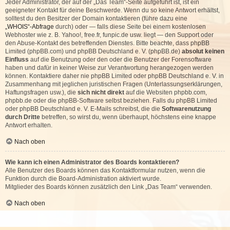
Jeder Administrator, der auf der „Das Team“-Seite aufgeführt ist, ist ein
geeigneter Kontakt für deine Beschwerde. Wenn du so keine Antwort erhältst,
solltest du den Besitzer der Domain kontaktieren (führe dazu eine
„WHOIS“-Abfrage
durch) oder — falls diese Seite bei einem kostenlosen
Webhoster wie z. B. Yahoo!, free.fr, funpic.de usw. liegt — den Support oder
den Abuse-Kontakt des betreffenden Dienstes. Bitte beachte, dass phpBB
Limited (phpBB.com) und phpBB Deutschland e. V. (phpBB.de)
absolut keinen
Einfluss
auf die Benutzung oder den oder die Benutzer der Forensoftware
haben und dafür in keiner Weise zur Verantwortung herangezogen werden
können. Kontaktiere daher nie phpBB Limited oder phpBB Deutschland e. V. in
Zusammenhang mit jeglichen juristischen Fragen (Unterlassungserklärungen,
Haftungsfragen usw.), die
sich nicht direkt
auf die Websiten phpbb.com,
phpbb.de oder die phpBB-Software selbst beziehen. Falls du phpBB Limited
oder phpBB Deutschland e. V. E-Mails schreibst, die die
Softwarenutzung
durch Dritte
betreffen, so wirst du, wenn überhaupt, höchstens eine knappe
Antwort erhalten.
Nach oben
Wie kann ich einen Administrator des Boards kontaktieren?
Alle Benutzer des Boards können das Kontaktformular nutzen, wenn die
Funktion durch die Board-Administration aktiviert wurde.
Mitglieder des Boards können zusätzlich den Link „Das Team“ verwenden.
Nach oben