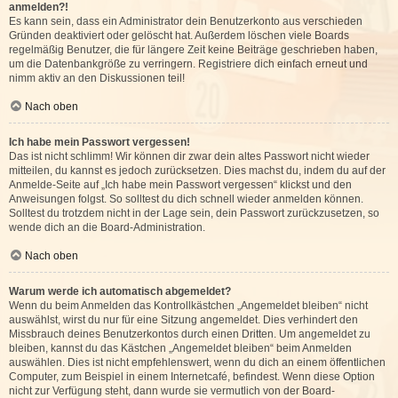
anmelden?!
Es kann sein, dass ein Administrator dein Benutzerkonto aus verschieden
Gründen deaktiviert oder gelöscht hat. Außerdem löschen viele Boards
regelmäßig Benutzer, die für längere Zeit keine Beiträge geschrieben haben,
um die Datenbankgröße zu verringern. Registriere dich einfach erneut und
nimm aktiv an den Diskussionen teil!
Nach oben
Ich habe mein Passwort vergessen!
Das ist nicht schlimm! Wir können dir zwar dein altes Passwort nicht wieder
mitteilen, du kannst es jedoch zurücksetzen. Dies machst du, indem du auf der
Anmelde-Seite auf „Ich habe mein Passwort vergessen“ klickst und den
Anweisungen folgst. So solltest du dich schnell wieder anmelden können.
Solltest du trotzdem nicht in der Lage sein, dein Passwort zurückzusetzen, so
wende dich an die Board-Administration.
Nach oben
Warum werde ich automatisch abgemeldet?
Wenn du beim Anmelden das Kontrollkästchen „Angemeldet bleiben“ nicht
auswählst, wirst du nur für eine Sitzung angemeldet. Dies verhindert den
Missbrauch deines Benutzerkontos durch einen Dritten. Um angemeldet zu
bleiben, kannst du das Kästchen „Angemeldet bleiben“ beim Anmelden
auswählen. Dies ist nicht empfehlenswert, wenn du dich an einem öffentlichen
Computer, zum Beispiel in einem Internetcafé, befindest. Wenn diese Option
nicht zur Verfügung steht, dann wurde sie vermutlich von der Board-