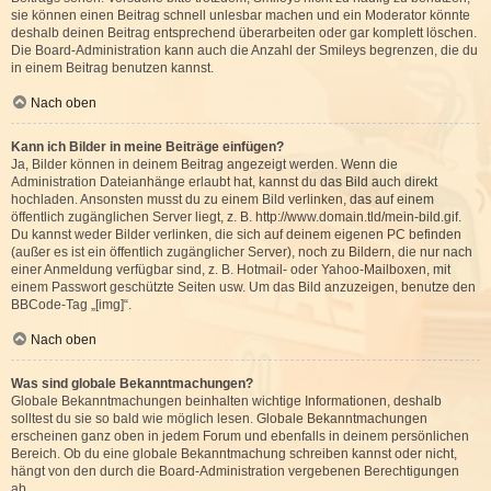
sie können einen Beitrag schnell unlesbar machen und ein Moderator könnte
deshalb deinen Beitrag entsprechend überarbeiten oder gar komplett löschen.
Die Board-Administration kann auch die Anzahl der Smileys begrenzen, die du
in einem Beitrag benutzen kannst.
Nach oben
Kann ich Bilder in meine Beiträge einfügen?
Ja, Bilder können in deinem Beitrag angezeigt werden. Wenn die
Administration Dateianhänge erlaubt hat, kannst du das Bild auch direkt
hochladen. Ansonsten musst du zu einem Bild verlinken, das auf einem
öffentlich zugänglichen Server liegt, z. B. http://www.domain.tld/mein-bild.gif.
Du kannst weder Bilder verlinken, die sich auf deinem eigenen PC befinden
(außer es ist ein öffentlich zugänglicher Server), noch zu Bildern, die nur nach
einer Anmeldung verfügbar sind, z. B. Hotmail- oder Yahoo-Mailboxen, mit
einem Passwort geschützte Seiten usw. Um das Bild anzuzeigen, benutze den
BBCode-Tag „[img]“.
Nach oben
Was sind globale Bekanntmachungen?
Globale Bekanntmachungen beinhalten wichtige Informationen, deshalb
solltest du sie so bald wie möglich lesen. Globale Bekanntmachungen
erscheinen ganz oben in jedem Forum und ebenfalls in deinem persönlichen
Bereich. Ob du eine globale Bekanntmachung schreiben kannst oder nicht,
hängt von den durch die Board-Administration vergebenen Berechtigungen
ab.