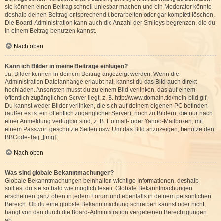
sie können einen Beitrag schnell unlesbar machen und ein Moderator könnte
deshalb deinen Beitrag entsprechend überarbeiten oder gar komplett löschen.
Die Board-Administration kann auch die Anzahl der Smileys begrenzen, die du
in einem Beitrag benutzen kannst.
Nach oben
Kann ich Bilder in meine Beiträge einfügen?
Ja, Bilder können in deinem Beitrag angezeigt werden. Wenn die
Administration Dateianhänge erlaubt hat, kannst du das Bild auch direkt
hochladen. Ansonsten musst du zu einem Bild verlinken, das auf einem
öffentlich zugänglichen Server liegt, z. B. http://www.domain.tld/mein-bild.gif.
Du kannst weder Bilder verlinken, die sich auf deinem eigenen PC befinden
(außer es ist ein öffentlich zugänglicher Server), noch zu Bildern, die nur nach
einer Anmeldung verfügbar sind, z. B. Hotmail- oder Yahoo-Mailboxen, mit
einem Passwort geschützte Seiten usw. Um das Bild anzuzeigen, benutze den
BBCode-Tag „[img]“.
Nach oben
Was sind globale Bekanntmachungen?
Globale Bekanntmachungen beinhalten wichtige Informationen, deshalb
solltest du sie so bald wie möglich lesen. Globale Bekanntmachungen
erscheinen ganz oben in jedem Forum und ebenfalls in deinem persönlichen
Bereich. Ob du eine globale Bekanntmachung schreiben kannst oder nicht,
hängt von den durch die Board-Administration vergebenen Berechtigungen
ab.