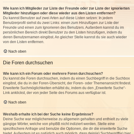
Wie kann ich Mitglieder zur Liste der Freunde oder zur Liste der ignorierten
Mitglieder hinzufügen oder diese wieder aus den Listen entfernen?
Du kannst Benutzer auf zwei Arten auf diese Listen setzen: In jedem
Benutzerprofil siehst du zwei Links: einen zum Hinzufügen zur Liste der
Freunde und einen zum Ignorieren des Benutzers. Außerdem kannst du im
persönlichen Bereich direkt Benutzer zu den Listen hinzufügen, indem du
deren Benutzernamen eingibst. An gleicher Stelle kannst du sie auch wieder
von den Listen entfernen.
Nach oben
Die Foren durchsuchen
Wie kann ich ein Forum oder mehrere Foren durchsuchen?
Du kannst die Foren durchsuchen, indem du einen Suchbegriff in die Suchbox
eingibst, die du in der Foren-Übersicht, der Foren- oder Themenansicht findest.
Erweiterte Suchmöglichkeiten erhältst du, indem du den „Erweiterte Suche“-
Link anklickst, der von jeder Seite des Forums aus verfügbar ist.
Nach oben
Weshalb erhalte ich bei der Suche keine Ergebnisse?
Deine Suche war möglicherweise zu allgemein gehalten und enthielt zu viele
gängige Wörter, welche von phpBB nicht indiziert werden. Stelle eine
spezifischere Anfrage und benutze die Optionen, die dir die erweiterte Suche
bietet. Außerdem ist es natürlich auch möglich, dass dein(e) Suchbegriff(e) hier