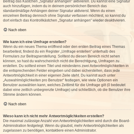
Beitrag das Kästchen „Signatur anhängen“ aktivieren. Du kannst eine Signatur
auch hinzufügen, indem du in deinem persönlichen Bereich das
standardmäßige Anhängen deiner Signatur aktivierst. Wenn du einen
einzelnen Beitrag dennoch ohne Signatur verfassen möchtest, so kannst du
dort einfach das Kontrollkästchen „Signatur anhängen“ wieder deaktivieren.
Nach oben
Wie kann ich eine Umfrage erstellen?
Wenn du ein neues Thema eröffnest oder den ersten Beitrag eines Themas
bearbeitest, findest du ein Register „Umfrage erstellen“ unterhalb des
Formulars zur Beitragserstellung. Solltest du diesen Bereich nicht sehen
können, so hast du wahrscheinlich nicht die Berechtigung, Umfragen zu
erstellen. Du solltest einen Titel und mindestens zwei Antwortmöglichkeiten in
die entsprechenden Felder eingeben und dabei sicherstellen, dass jede
Antwortmöglichkeit in einer eigenen Zeile steht. Du kannst auch unter
„Auswahlmöglichkeiten pro Benutzer“ festlegen, wie viele Optionen ein
Benutzer auswählen kann, welches Zeitlimit für die Umfrage gilt (0 bedeutet
dabei eine zeitlich unbegrenzte Umfrage) und schließlich, ob die Benutzer ihre
Stimme ändern können.
Nach oben
Wieso kann ich nicht mehr Antwortmöglichkeiten erstellen?
Die maximal zulässige Anzahl von Antwortmöglichkeiten wird durch die Board-
Administration festgelegt. Wenn du glaubst, mehr Antwortmöglichkeiten als
zugelassen zu benötigen, kontaktiere einen Administrator.