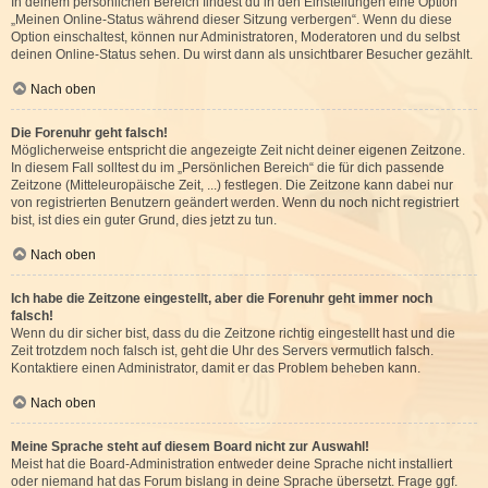
In deinem persönlichen Bereich findest du in den Einstellungen eine Option
„Meinen Online-Status während dieser Sitzung verbergen“. Wenn du diese
Option einschaltest, können nur Administratoren, Moderatoren und du selbst
deinen Online-Status sehen. Du wirst dann als unsichtbarer Besucher gezählt.
Nach oben
Die Forenuhr geht falsch!
Möglicherweise entspricht die angezeigte Zeit nicht deiner eigenen Zeitzone.
In diesem Fall solltest du im „Persönlichen Bereich“ die für dich passende
Zeitzone (Mitteleuropäische Zeit, ...) festlegen. Die Zeitzone kann dabei nur
von registrierten Benutzern geändert werden. Wenn du noch nicht registriert
bist, ist dies ein guter Grund, dies jetzt zu tun.
Nach oben
Ich habe die Zeitzone eingestellt, aber die Forenuhr geht immer noch
falsch!
Wenn du dir sicher bist, dass du die Zeitzone richtig eingestellt hast und die
Zeit trotzdem noch falsch ist, geht die Uhr des Servers vermutlich falsch.
Kontaktiere einen Administrator, damit er das Problem beheben kann.
Nach oben
Meine Sprache steht auf diesem Board nicht zur Auswahl!
Meist hat die Board-Administration entweder deine Sprache nicht installiert
oder niemand hat das Forum bislang in deine Sprache übersetzt. Frage ggf.