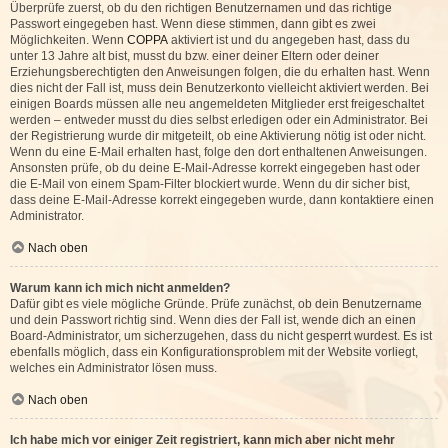
Überprüfe zuerst, ob du den richtigen Benutzernamen und das richtige
Passwort eingegeben hast. Wenn diese stimmen, dann gibt es zwei
Möglichkeiten. Wenn
COPPA
aktiviert ist und du angegeben hast, dass du
unter 13 Jahre alt bist, musst du bzw. einer deiner Eltern oder deiner
Erziehungsberechtigten den Anweisungen folgen, die du erhalten hast. Wenn
dies nicht der Fall ist, muss dein Benutzerkonto vielleicht aktiviert werden. Bei
einigen Boards müssen alle neu angemeldeten Mitglieder erst freigeschaltet
werden – entweder musst du dies selbst erledigen oder ein Administrator. Bei
der Registrierung wurde dir mitgeteilt, ob eine Aktivierung nötig ist oder nicht.
Wenn du eine E-Mail erhalten hast, folge den dort enthaltenen Anweisungen.
Ansonsten prüfe, ob du deine E-Mail-Adresse korrekt eingegeben hast oder
die E-Mail von einem Spam-Filter blockiert wurde. Wenn du dir sicher bist,
dass deine E-Mail-Adresse korrekt eingegeben wurde, dann kontaktiere einen
Administrator.
Nach oben
Warum kann ich mich nicht anmelden?
Dafür gibt es viele mögliche Gründe. Prüfe zunächst, ob dein Benutzername
und dein Passwort richtig sind. Wenn dies der Fall ist, wende dich an einen
Board-Administrator, um sicherzugehen, dass du nicht gesperrt wurdest. Es ist
ebenfalls möglich, dass ein Konfigurationsproblem mit der Website vorliegt,
welches ein Administrator lösen muss.
Nach oben
Ich habe mich vor einiger Zeit registriert, kann mich aber nicht mehr