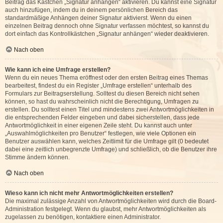
Beitrag das Kästchen „Signatur anhängen“ aktivieren. Du kannst eine Signatur
auch hinzufügen, indem du in deinem persönlichen Bereich das
standardmäßige Anhängen deiner Signatur aktivierst. Wenn du einen
einzelnen Beitrag dennoch ohne Signatur verfassen möchtest, so kannst du
dort einfach das Kontrollkästchen „Signatur anhängen“ wieder deaktivieren.
Nach oben
Wie kann ich eine Umfrage erstellen?
Wenn du ein neues Thema eröffnest oder den ersten Beitrag eines Themas
bearbeitest, findest du ein Register „Umfrage erstellen“ unterhalb des
Formulars zur Beitragserstellung. Solltest du diesen Bereich nicht sehen
können, so hast du wahrscheinlich nicht die Berechtigung, Umfragen zu
erstellen. Du solltest einen Titel und mindestens zwei Antwortmöglichkeiten in
die entsprechenden Felder eingeben und dabei sicherstellen, dass jede
Antwortmöglichkeit in einer eigenen Zeile steht. Du kannst auch unter
„Auswahlmöglichkeiten pro Benutzer“ festlegen, wie viele Optionen ein
Benutzer auswählen kann, welches Zeitlimit für die Umfrage gilt (0 bedeutet
dabei eine zeitlich unbegrenzte Umfrage) und schließlich, ob die Benutzer ihre
Stimme ändern können.
Nach oben
Wieso kann ich nicht mehr Antwortmöglichkeiten erstellen?
Die maximal zulässige Anzahl von Antwortmöglichkeiten wird durch die Board-
Administration festgelegt. Wenn du glaubst, mehr Antwortmöglichkeiten als
zugelassen zu benötigen, kontaktiere einen Administrator.