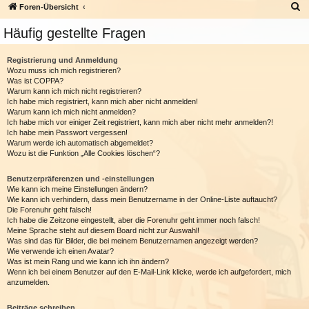
S
Foren-Übersicht
u
Häufig gestellte Fragen
c
h
Registrierung und Anmeldung
Wozu muss ich mich registrieren?
e
Was ist COPPA?
Warum kann ich mich nicht registrieren?
Ich habe mich registriert, kann mich aber nicht anmelden!
Warum kann ich mich nicht anmelden?
Ich habe mich vor einiger Zeit registriert, kann mich aber nicht mehr anmelden?!
Ich habe mein Passwort vergessen!
Warum werde ich automatisch abgemeldet?
Wozu ist die Funktion „Alle Cookies löschen“?
Benutzerpräferenzen und -einstellungen
Wie kann ich meine Einstellungen ändern?
Wie kann ich verhindern, dass mein Benutzername in der Online-Liste auftaucht?
Die Forenuhr geht falsch!
Ich habe die Zeitzone eingestellt, aber die Forenuhr geht immer noch falsch!
Meine Sprache steht auf diesem Board nicht zur Auswahl!
Was sind das für Bilder, die bei meinem Benutzernamen angezeigt werden?
Wie verwende ich einen Avatar?
Was ist mein Rang und wie kann ich ihn ändern?
Wenn ich bei einem Benutzer auf den E-Mail-Link klicke, werde ich aufgefordert, mich
anzumelden.
Beiträge schreiben