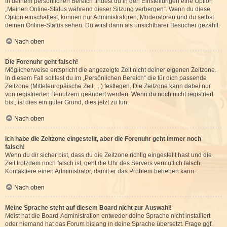
In deinem persönlichen Bereich findest du in den Einstellungen eine Option
„Meinen Online-Status während dieser Sitzung verbergen“. Wenn du diese
Option einschaltest, können nur Administratoren, Moderatoren und du selbst
deinen Online-Status sehen. Du wirst dann als unsichtbarer Besucher gezählt.
Nach oben
Die Forenuhr geht falsch!
Möglicherweise entspricht die angezeigte Zeit nicht deiner eigenen Zeitzone.
In diesem Fall solltest du im „Persönlichen Bereich“ die für dich passende
Zeitzone (Mitteleuropäische Zeit, ...) festlegen. Die Zeitzone kann dabei nur
von registrierten Benutzern geändert werden. Wenn du noch nicht registriert
bist, ist dies ein guter Grund, dies jetzt zu tun.
Nach oben
Ich habe die Zeitzone eingestellt, aber die Forenuhr geht immer noch
falsch!
Wenn du dir sicher bist, dass du die Zeitzone richtig eingestellt hast und die
Zeit trotzdem noch falsch ist, geht die Uhr des Servers vermutlich falsch.
Kontaktiere einen Administrator, damit er das Problem beheben kann.
Nach oben
Meine Sprache steht auf diesem Board nicht zur Auswahl!
Meist hat die Board-Administration entweder deine Sprache nicht installiert
oder niemand hat das Forum bislang in deine Sprache übersetzt. Frage ggf.