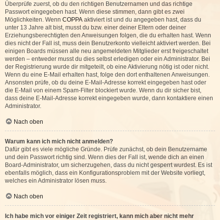
Überprüfe zuerst, ob du den richtigen Benutzernamen und das richtige
Passwort eingegeben hast. Wenn diese stimmen, dann gibt es zwei
Möglichkeiten. Wenn
COPPA
aktiviert ist und du angegeben hast, dass du
unter 13 Jahre alt bist, musst du bzw. einer deiner Eltern oder deiner
Erziehungsberechtigten den Anweisungen folgen, die du erhalten hast. Wenn
dies nicht der Fall ist, muss dein Benutzerkonto vielleicht aktiviert werden. Bei
einigen Boards müssen alle neu angemeldeten Mitglieder erst freigeschaltet
werden – entweder musst du dies selbst erledigen oder ein Administrator. Bei
der Registrierung wurde dir mitgeteilt, ob eine Aktivierung nötig ist oder nicht.
Wenn du eine E-Mail erhalten hast, folge den dort enthaltenen Anweisungen.
Ansonsten prüfe, ob du deine E-Mail-Adresse korrekt eingegeben hast oder
die E-Mail von einem Spam-Filter blockiert wurde. Wenn du dir sicher bist,
dass deine E-Mail-Adresse korrekt eingegeben wurde, dann kontaktiere einen
Administrator.
Nach oben
Warum kann ich mich nicht anmelden?
Dafür gibt es viele mögliche Gründe. Prüfe zunächst, ob dein Benutzername
und dein Passwort richtig sind. Wenn dies der Fall ist, wende dich an einen
Board-Administrator, um sicherzugehen, dass du nicht gesperrt wurdest. Es ist
ebenfalls möglich, dass ein Konfigurationsproblem mit der Website vorliegt,
welches ein Administrator lösen muss.
Nach oben
Ich habe mich vor einiger Zeit registriert, kann mich aber nicht mehr