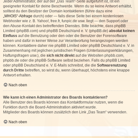
Jeder Administrator, der auf der „Das Team“-Seite aufgeführt ist, ist ein
geeigneter Kontakt für deine Beschwerde. Wenn du so keine Antwort erhältst,
solltest du den Besitzer der Domain kontaktieren (führe dazu eine
„WHOIS“-Abfrage
durch) oder — falls diese Seite bei einem kostenlosen
Webhoster wie z. B. Yahoo!, free.fr, funpic.de usw. liegt — den Support oder
den Abuse-Kontakt des betreffenden Dienstes. Bitte beachte, dass phpBB
Limited (phpBB.com) und phpBB Deutschland e. V. (phpBB.de)
absolut keinen
Einfluss
auf die Benutzung oder den oder die Benutzer der Forensoftware
haben und dafür in keiner Weise zur Verantwortung herangezogen werden
können. Kontaktiere daher nie phpBB Limited oder phpBB Deutschland e. V. in
Zusammenhang mit jeglichen juristischen Fragen (Unterlassungserklärungen,
Haftungsfragen usw.), die
sich nicht direkt
auf die Websiten phpbb.com,
phpbb.de oder die phpBB-Software selbst beziehen. Falls du phpBB Limited
oder phpBB Deutschland e. V. E-Mails schreibst, die die
Softwarenutzung
durch Dritte
betreffen, so wirst du, wenn überhaupt, höchstens eine knappe
Antwort erhalten.
Nach oben
Wie kann ich einen Administrator des Boards kontaktieren?
Alle Benutzer des Boards können das Kontaktformular nutzen, wenn die
Funktion durch die Board-Administration aktiviert wurde.
Mitglieder des Boards können zusätzlich den Link „Das Team“ verwenden.
Nach oben