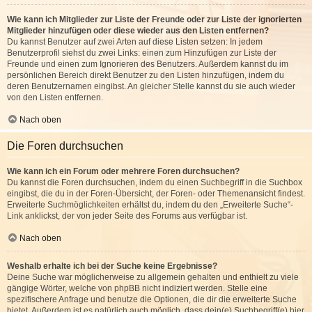
Wie kann ich Mitglieder zur Liste der Freunde oder zur Liste der ignorierten
Mitglieder hinzufügen oder diese wieder aus den Listen entfernen?
Du kannst Benutzer auf zwei Arten auf diese Listen setzen: In jedem
Benutzerprofil siehst du zwei Links: einen zum Hinzufügen zur Liste der
Freunde und einen zum Ignorieren des Benutzers. Außerdem kannst du im
persönlichen Bereich direkt Benutzer zu den Listen hinzufügen, indem du
deren Benutzernamen eingibst. An gleicher Stelle kannst du sie auch wieder
von den Listen entfernen.
Nach oben
Die Foren durchsuchen
Wie kann ich ein Forum oder mehrere Foren durchsuchen?
Du kannst die Foren durchsuchen, indem du einen Suchbegriff in die Suchbox
eingibst, die du in der Foren-Übersicht, der Foren- oder Themenansicht findest.
Erweiterte Suchmöglichkeiten erhältst du, indem du den „Erweiterte Suche“-
Link anklickst, der von jeder Seite des Forums aus verfügbar ist.
Nach oben
Weshalb erhalte ich bei der Suche keine Ergebnisse?
Deine Suche war möglicherweise zu allgemein gehalten und enthielt zu viele
gängige Wörter, welche von phpBB nicht indiziert werden. Stelle eine
spezifischere Anfrage und benutze die Optionen, die dir die erweiterte Suche
bietet. Außerdem ist es natürlich auch möglich, dass dein(e) Suchbegriff(e) hier