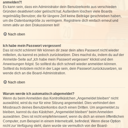
anmelden?!
Es kann sein, dass ein Administrator dein Benutzerkonto aus verschieden
Gründen deaktiviert oder gelöscht hat. Außerdem löschen viele Boards
regelmäßig Benutzer, die für längere Zeit keine Beiträge geschrieben haben,
um die Datenbankgröße zu verringern. Registriere dich einfach erneut und
nimm aktiv an den Diskussionen teil!
Nach oben
Ich habe mein Passwort vergessen!
Das ist nicht schlimm! Wir können dir zwar dein altes Passwort nicht wieder
mitteilen, du kannst es jedoch zurücksetzen. Dies machst du, indem du auf der
Anmelde-Seite auf „Ich habe mein Passwort vergessen“ klickst und den
Anweisungen folgst. So solltest du dich schnell wieder anmelden können.
Solltest du trotzdem nicht in der Lage sein, dein Passwort zurückzusetzen, so
wende dich an die Board-Administration.
Nach oben
Warum werde ich automatisch abgemeldet?
Wenn du beim Anmelden das Kontrollkästchen „Angemeldet bleiben“ nicht
auswählst, wirst du nur für eine Sitzung angemeldet. Dies verhindert den
Missbrauch deines Benutzerkontos durch einen Dritten. Um angemeldet zu
bleiben, kannst du das Kästchen „Angemeldet bleiben“ beim Anmelden
auswählen. Dies ist nicht empfehlenswert, wenn du dich an einem öffentlichen
Computer, zum Beispiel in einem Internetcafé, befindest. Wenn diese Option
nicht zur Verfügung steht, dann wurde sie vermutlich von der Board-