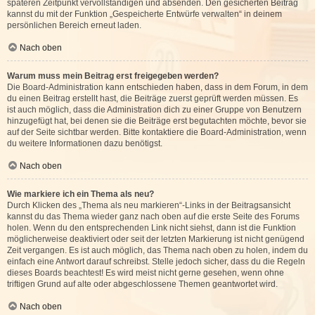
späteren Zeitpunkt vervollständigen und absenden. Den gesicherten Beitrag
kannst du mit der Funktion „Gespeicherte Entwürfe verwalten“ in deinem
persönlichen Bereich erneut laden.
Nach oben
Warum muss mein Beitrag erst freigegeben werden?
Die Board-Administration kann entschieden haben, dass in dem Forum, in dem
du einen Beitrag erstellt hast, die Beiträge zuerst geprüft werden müssen. Es
ist auch möglich, dass die Administration dich zu einer Gruppe von Benutzern
hinzugefügt hat, bei denen sie die Beiträge erst begutachten möchte, bevor sie
auf der Seite sichtbar werden. Bitte kontaktiere die Board-Administration, wenn
du weitere Informationen dazu benötigst.
Nach oben
Wie markiere ich ein Thema als neu?
Durch Klicken des „Thema als neu markieren“-Links in der Beitragsansicht
kannst du das Thema wieder ganz nach oben auf die erste Seite des Forums
holen. Wenn du den entsprechenden Link nicht siehst, dann ist die Funktion
möglicherweise deaktiviert oder seit der letzten Markierung ist nicht genügend
Zeit vergangen. Es ist auch möglich, das Thema nach oben zu holen, indem du
einfach eine Antwort darauf schreibst. Stelle jedoch sicher, dass du die Regeln
dieses Boards beachtest! Es wird meist nicht gerne gesehen, wenn ohne
triftigen Grund auf alte oder abgeschlossene Themen geantwortet wird.
Nach oben