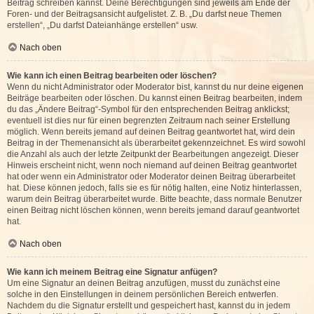
Beitrag schreiben kannst. Deine Berechtigungen sind jeweils am Ende der
Foren- und der Beitragsansicht aufgelistet. Z. B. „Du darfst neue Themen
erstellen“, „Du darfst Dateianhänge erstellen“ usw.
Nach oben
Wie kann ich einen Beitrag bearbeiten oder löschen?
Wenn du nicht Administrator oder Moderator bist, kannst du nur deine eigenen
Beiträge bearbeiten oder löschen. Du kannst einen Beitrag bearbeiten, indem
du das „Ändere Beitrag“-Symbol für den entsprechenden Beitrag anklickst;
eventuell ist dies nur für einen begrenzten Zeitraum nach seiner Erstellung
möglich. Wenn bereits jemand auf deinen Beitrag geantwortet hat, wird dein
Beitrag in der Themenansicht als überarbeitet gekennzeichnet. Es wird sowohl
die Anzahl als auch der letzte Zeitpunkt der Bearbeitungen angezeigt. Dieser
Hinweis erscheint nicht, wenn noch niemand auf deinen Beitrag geantwortet
hat oder wenn ein Administrator oder Moderator deinen Beitrag überarbeitet
hat. Diese können jedoch, falls sie es für nötig halten, eine Notiz hinterlassen,
warum dein Beitrag überarbeitet wurde. Bitte beachte, dass normale Benutzer
einen Beitrag nicht löschen können, wenn bereits jemand darauf geantwortet
hat.
Nach oben
Wie kann ich meinem Beitrag eine Signatur anfügen?
Um eine Signatur an deinen Beitrag anzufügen, musst du zunächst eine
solche in den Einstellungen in deinem persönlichen Bereich entwerfen.
Nachdem du die Signatur erstellt und gespeichert hast, kannst du in jedem