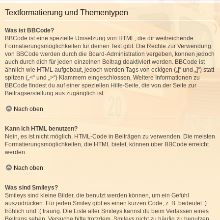
Textformatierung und Thementypen
Was ist BBCode?
BBCode ist eine spezielle Umsetzung von HTML, die dir weitreichende
Formatierungsmöglichkeiten für deinen Text gibt. Die Rechte zur Verwendung
von BBCode werden durch die Board-Administration vergeben, können jedoch
auch durch dich für jeden einzelnen Beitrag deaktiviert werden. BBCode ist
ähnlich wie HTML aufgebaut, jedoch werden Tags von eckigen („[“ und „]“) statt
spitzen („<“ und „>“) Klammern eingeschlossen. Weitere Informationen zu
BBCode findest du auf einer speziellen Hilfe-Seite, die von der Seite zur
Beitragserstellung aus zugänglich ist.
Nach oben
Kann ich HTML benutzen?
Nein, es ist nicht möglich, HTML-Code in Beiträgen zu verwenden. Die meisten
Formatierungsmöglichkeiten, die HTML bietet, können über BBCode erreicht
werden.
Nach oben
Was sind Smileys?
Smileys sind kleine Bilder, die benutzt werden können, um ein Gefühl
auszudrücken. Für jeden Smiley gibt es einen kurzen Code, z. B. bedeutet :)
fröhlich und :( traurig. Die Liste aller Smileys kannst du beim Verfassen eines
Beitrags sehen. Versuche bitte trotzdem, Smileys nicht zu häufig zu benutzen,