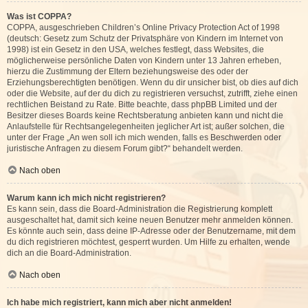
Was ist COPPA?
COPPA, ausgeschrieben Children’s Online Privacy Protection Act of 1998
(deutsch: Gesetz zum Schutz der Privatsphäre von Kindern im Internet von
1998) ist ein Gesetz in den USA, welches festlegt, dass Websites, die
möglicherweise persönliche Daten von Kindern unter 13 Jahren erheben,
hierzu die Zustimmung der Eltern beziehungsweise des oder der
Erziehungsberechtigten benötigen. Wenn du dir unsicher bist, ob dies auf dich
oder die Website, auf der du dich zu registrieren versuchst, zutrifft, ziehe einen
rechtlichen Beistand zu Rate. Bitte beachte, dass phpBB Limited und der
Besitzer dieses Boards keine Rechtsberatung anbieten kann und nicht die
Anlaufstelle für Rechtsangelegenheiten jeglicher Art ist; außer solchen, die
unter der Frage „An wen soll ich mich wenden, falls es Beschwerden oder
juristische Anfragen zu diesem Forum gibt?“ behandelt werden.
Nach oben
Warum kann ich mich nicht registrieren?
Es kann sein, dass die Board-Administration die Registrierung komplett
ausgeschaltet hat, damit sich keine neuen Benutzer mehr anmelden können.
Es könnte auch sein, dass deine IP-Adresse oder der Benutzername, mit dem
du dich registrieren möchtest, gesperrt wurden. Um Hilfe zu erhalten, wende
dich an die Board-Administration.
Nach oben
Ich habe mich registriert, kann mich aber nicht anmelden!