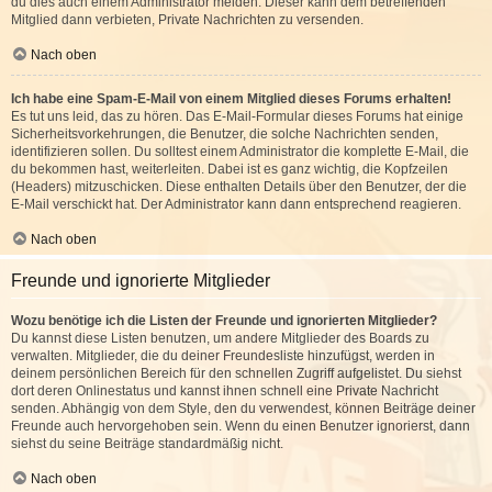
du dies auch einem Administrator melden. Dieser kann dem betreffenden
Mitglied dann verbieten, Private Nachrichten zu versenden.
Nach oben
Ich habe eine Spam-E-Mail von einem Mitglied dieses Forums erhalten!
Es tut uns leid, das zu hören. Das E-Mail-Formular dieses Forums hat einige
Sicherheitsvorkehrungen, die Benutzer, die solche Nachrichten senden,
identifizieren sollen. Du solltest einem Administrator die komplette E-Mail, die
du bekommen hast, weiterleiten. Dabei ist es ganz wichtig, die Kopfzeilen
(Headers) mitzuschicken. Diese enthalten Details über den Benutzer, der die
E-Mail verschickt hat. Der Administrator kann dann entsprechend reagieren.
Nach oben
Freunde und ignorierte Mitglieder
Wozu benötige ich die Listen der Freunde und ignorierten Mitglieder?
Du kannst diese Listen benutzen, um andere Mitglieder des Boards zu
verwalten. Mitglieder, die du deiner Freundesliste hinzufügst, werden in
deinem persönlichen Bereich für den schnellen Zugriff aufgelistet. Du siehst
dort deren Onlinestatus und kannst ihnen schnell eine Private Nachricht
senden. Abhängig von dem Style, den du verwendest, können Beiträge deiner
Freunde auch hervorgehoben sein. Wenn du einen Benutzer ignorierst, dann
siehst du seine Beiträge standardmäßig nicht.
Nach oben