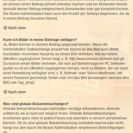
sie können einen Beitrag schnell unlesbar machen und ein Moderator könnte
deshalb deinen Beitrag entsprechend überarbeiten oder gar komplett löschen.
Die Board-Administration kann auch die Anzahl der Smileys begrenzen, die du
in einem Beitrag benutzen kannst.
Nach oben
Kann ich Bilder in meine Beiträge einfügen?
Ja, Bilder können in deinem Beitrag angezeigt werden. Wenn die
Administration Dateianhänge erlaubt hat, kannst du das Bild auch direkt
hochladen. Ansonsten musst du zu einem Bild verlinken, das auf einem
öffentlich zugänglichen Server liegt, z. B. http://www.domain.tld/mein-bild.gif.
Du kannst weder Bilder verlinken, die sich auf deinem eigenen PC befinden
(außer es ist ein öffentlich zugänglicher Server), noch zu Bildern, die nur nach
einer Anmeldung verfügbar sind, z. B. Hotmail- oder Yahoo-Mailboxen, mit
einem Passwort geschützte Seiten usw. Um das Bild anzuzeigen, benutze den
BBCode-Tag „[img]“.
Nach oben
Was sind globale Bekanntmachungen?
Globale Bekanntmachungen beinhalten wichtige Informationen, deshalb
solltest du sie so bald wie möglich lesen. Globale Bekanntmachungen
erscheinen ganz oben in jedem Forum und ebenfalls in deinem persönlichen
Bereich. Ob du eine globale Bekanntmachung schreiben kannst oder nicht,
hängt von den durch die Board-Administration vergebenen Berechtigungen
ab.