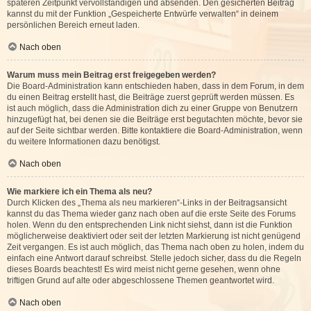
späteren Zeitpunkt vervollständigen und absenden. Den gesicherten Beitrag
kannst du mit der Funktion „Gespeicherte Entwürfe verwalten“ in deinem
persönlichen Bereich erneut laden.
Nach oben
Warum muss mein Beitrag erst freigegeben werden?
Die Board-Administration kann entschieden haben, dass in dem Forum, in dem
du einen Beitrag erstellt hast, die Beiträge zuerst geprüft werden müssen. Es
ist auch möglich, dass die Administration dich zu einer Gruppe von Benutzern
hinzugefügt hat, bei denen sie die Beiträge erst begutachten möchte, bevor sie
auf der Seite sichtbar werden. Bitte kontaktiere die Board-Administration, wenn
du weitere Informationen dazu benötigst.
Nach oben
Wie markiere ich ein Thema als neu?
Durch Klicken des „Thema als neu markieren“-Links in der Beitragsansicht
kannst du das Thema wieder ganz nach oben auf die erste Seite des Forums
holen. Wenn du den entsprechenden Link nicht siehst, dann ist die Funktion
möglicherweise deaktiviert oder seit der letzten Markierung ist nicht genügend
Zeit vergangen. Es ist auch möglich, das Thema nach oben zu holen, indem du
einfach eine Antwort darauf schreibst. Stelle jedoch sicher, dass du die Regeln
dieses Boards beachtest! Es wird meist nicht gerne gesehen, wenn ohne
triftigen Grund auf alte oder abgeschlossene Themen geantwortet wird.
Nach oben