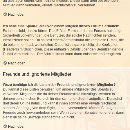
du dies auch einem Administrator melden. Dieser kann dem betreffenden
Mitglied dann verbieten, Private Nachrichten zu versenden.
Nach oben
Ich habe eine Spam-E-Mail von einem Mitglied dieses Forums erhalten!
Es tut uns leid, das zu hören. Das E-Mail-Formular dieses Forums hat einige
Sicherheitsvorkehrungen, die Benutzer, die solche Nachrichten senden,
identifizieren sollen. Du solltest einem Administrator die komplette E-Mail, die
du bekommen hast, weiterleiten. Dabei ist es ganz wichtig, die Kopfzeilen
(Headers) mitzuschicken. Diese enthalten Details über den Benutzer, der die
E-Mail verschickt hat. Der Administrator kann dann entsprechend reagieren.
Nach oben
Freunde und ignorierte Mitglieder
Wozu benötige ich die Listen der Freunde und ignorierten Mitglieder?
Du kannst diese Listen benutzen, um andere Mitglieder des Boards zu
verwalten. Mitglieder, die du deiner Freundesliste hinzufügst, werden in
deinem persönlichen Bereich für den schnellen Zugriff aufgelistet. Du siehst
dort deren Onlinestatus und kannst ihnen schnell eine Private Nachricht
senden. Abhängig von dem Style, den du verwendest, können Beiträge deiner
Freunde auch hervorgehoben sein. Wenn du einen Benutzer ignorierst, dann
siehst du seine Beiträge standardmäßig nicht.
Nach oben