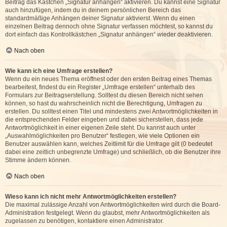
Beitrag das Kästchen „Signatur anhängen“ aktivieren. Du kannst eine Signatur
auch hinzufügen, indem du in deinem persönlichen Bereich das
standardmäßige Anhängen deiner Signatur aktivierst. Wenn du einen
einzelnen Beitrag dennoch ohne Signatur verfassen möchtest, so kannst du
dort einfach das Kontrollkästchen „Signatur anhängen“ wieder deaktivieren.
Nach oben
Wie kann ich eine Umfrage erstellen?
Wenn du ein neues Thema eröffnest oder den ersten Beitrag eines Themas
bearbeitest, findest du ein Register „Umfrage erstellen“ unterhalb des
Formulars zur Beitragserstellung. Solltest du diesen Bereich nicht sehen
können, so hast du wahrscheinlich nicht die Berechtigung, Umfragen zu
erstellen. Du solltest einen Titel und mindestens zwei Antwortmöglichkeiten in
die entsprechenden Felder eingeben und dabei sicherstellen, dass jede
Antwortmöglichkeit in einer eigenen Zeile steht. Du kannst auch unter
„Auswahlmöglichkeiten pro Benutzer“ festlegen, wie viele Optionen ein
Benutzer auswählen kann, welches Zeitlimit für die Umfrage gilt (0 bedeutet
dabei eine zeitlich unbegrenzte Umfrage) und schließlich, ob die Benutzer ihre
Stimme ändern können.
Nach oben
Wieso kann ich nicht mehr Antwortmöglichkeiten erstellen?
Die maximal zulässige Anzahl von Antwortmöglichkeiten wird durch die Board-
Administration festgelegt. Wenn du glaubst, mehr Antwortmöglichkeiten als
zugelassen zu benötigen, kontaktiere einen Administrator.