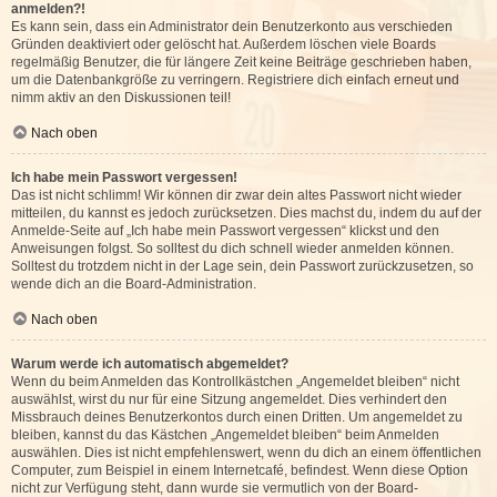
anmelden?!
Es kann sein, dass ein Administrator dein Benutzerkonto aus verschieden
Gründen deaktiviert oder gelöscht hat. Außerdem löschen viele Boards
regelmäßig Benutzer, die für längere Zeit keine Beiträge geschrieben haben,
um die Datenbankgröße zu verringern. Registriere dich einfach erneut und
nimm aktiv an den Diskussionen teil!
Nach oben
Ich habe mein Passwort vergessen!
Das ist nicht schlimm! Wir können dir zwar dein altes Passwort nicht wieder
mitteilen, du kannst es jedoch zurücksetzen. Dies machst du, indem du auf der
Anmelde-Seite auf „Ich habe mein Passwort vergessen“ klickst und den
Anweisungen folgst. So solltest du dich schnell wieder anmelden können.
Solltest du trotzdem nicht in der Lage sein, dein Passwort zurückzusetzen, so
wende dich an die Board-Administration.
Nach oben
Warum werde ich automatisch abgemeldet?
Wenn du beim Anmelden das Kontrollkästchen „Angemeldet bleiben“ nicht
auswählst, wirst du nur für eine Sitzung angemeldet. Dies verhindert den
Missbrauch deines Benutzerkontos durch einen Dritten. Um angemeldet zu
bleiben, kannst du das Kästchen „Angemeldet bleiben“ beim Anmelden
auswählen. Dies ist nicht empfehlenswert, wenn du dich an einem öffentlichen
Computer, zum Beispiel in einem Internetcafé, befindest. Wenn diese Option
nicht zur Verfügung steht, dann wurde sie vermutlich von der Board-