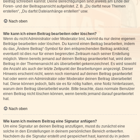
Beitrag schreiben kannst. Deine Berechtigungen sind jeweils am Ende der
Foren- und der Beitragsansicht aufgelistet. Z. B. „Du darfst neue Themen
erstellen“, „Du darfst Dateianhänge erstellen“ usw.
Nach oben
Wie kann ich einen Beitrag bearbeiten oder löschen?
Wenn du nicht Administrator oder Moderator bist, kannst du nur deine eigenen
Beiträge bearbeiten oder löschen. Du kannst einen Beitrag bearbeiten, indem
du das „Ändere Beitrag“-Symbol für den entsprechenden Beitrag anklickst;
eventuell ist dies nur für einen begrenzten Zeitraum nach seiner Erstellung
möglich. Wenn bereits jemand auf deinen Beitrag geantwortet hat, wird dein
Beitrag in der Themenansicht als überarbeitet gekennzeichnet. Es wird sowohl
die Anzahl als auch der letzte Zeitpunkt der Bearbeitungen angezeigt. Dieser
Hinweis erscheint nicht, wenn noch niemand auf deinen Beitrag geantwortet
hat oder wenn ein Administrator oder Moderator deinen Beitrag überarbeitet
hat. Diese können jedoch, falls sie es für nötig halten, eine Notiz hinterlassen,
warum dein Beitrag überarbeitet wurde. Bitte beachte, dass normale Benutzer
einen Beitrag nicht löschen können, wenn bereits jemand darauf geantwortet
hat.
Nach oben
Wie kann ich meinem Beitrag eine Signatur anfügen?
Um eine Signatur an deinen Beitrag anzufügen, musst du zunächst eine
solche in den Einstellungen in deinem persönlichen Bereich entwerfen.
Nachdem du die Signatur erstellt und gespeichert hast, kannst du in jedem