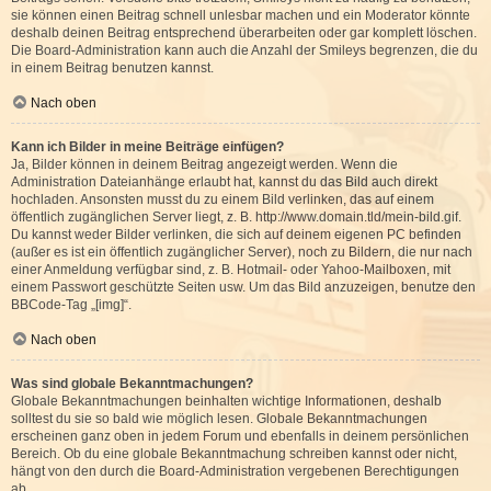
sie können einen Beitrag schnell unlesbar machen und ein Moderator könnte
deshalb deinen Beitrag entsprechend überarbeiten oder gar komplett löschen.
Die Board-Administration kann auch die Anzahl der Smileys begrenzen, die du
in einem Beitrag benutzen kannst.
Nach oben
Kann ich Bilder in meine Beiträge einfügen?
Ja, Bilder können in deinem Beitrag angezeigt werden. Wenn die
Administration Dateianhänge erlaubt hat, kannst du das Bild auch direkt
hochladen. Ansonsten musst du zu einem Bild verlinken, das auf einem
öffentlich zugänglichen Server liegt, z. B. http://www.domain.tld/mein-bild.gif.
Du kannst weder Bilder verlinken, die sich auf deinem eigenen PC befinden
(außer es ist ein öffentlich zugänglicher Server), noch zu Bildern, die nur nach
einer Anmeldung verfügbar sind, z. B. Hotmail- oder Yahoo-Mailboxen, mit
einem Passwort geschützte Seiten usw. Um das Bild anzuzeigen, benutze den
BBCode-Tag „[img]“.
Nach oben
Was sind globale Bekanntmachungen?
Globale Bekanntmachungen beinhalten wichtige Informationen, deshalb
solltest du sie so bald wie möglich lesen. Globale Bekanntmachungen
erscheinen ganz oben in jedem Forum und ebenfalls in deinem persönlichen
Bereich. Ob du eine globale Bekanntmachung schreiben kannst oder nicht,
hängt von den durch die Board-Administration vergebenen Berechtigungen
ab.