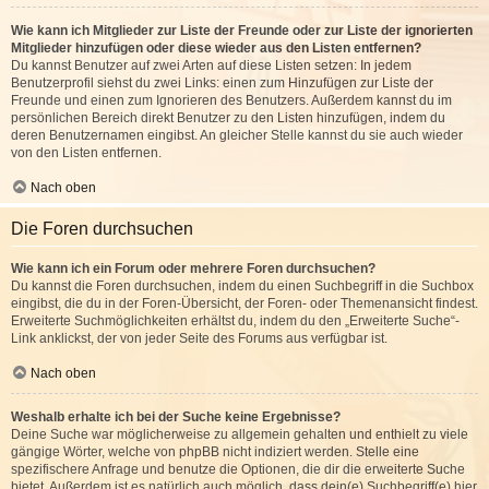
Wie kann ich Mitglieder zur Liste der Freunde oder zur Liste der ignorierten
Mitglieder hinzufügen oder diese wieder aus den Listen entfernen?
Du kannst Benutzer auf zwei Arten auf diese Listen setzen: In jedem
Benutzerprofil siehst du zwei Links: einen zum Hinzufügen zur Liste der
Freunde und einen zum Ignorieren des Benutzers. Außerdem kannst du im
persönlichen Bereich direkt Benutzer zu den Listen hinzufügen, indem du
deren Benutzernamen eingibst. An gleicher Stelle kannst du sie auch wieder
von den Listen entfernen.
Nach oben
Die Foren durchsuchen
Wie kann ich ein Forum oder mehrere Foren durchsuchen?
Du kannst die Foren durchsuchen, indem du einen Suchbegriff in die Suchbox
eingibst, die du in der Foren-Übersicht, der Foren- oder Themenansicht findest.
Erweiterte Suchmöglichkeiten erhältst du, indem du den „Erweiterte Suche“-
Link anklickst, der von jeder Seite des Forums aus verfügbar ist.
Nach oben
Weshalb erhalte ich bei der Suche keine Ergebnisse?
Deine Suche war möglicherweise zu allgemein gehalten und enthielt zu viele
gängige Wörter, welche von phpBB nicht indiziert werden. Stelle eine
spezifischere Anfrage und benutze die Optionen, die dir die erweiterte Suche
bietet. Außerdem ist es natürlich auch möglich, dass dein(e) Suchbegriff(e) hier