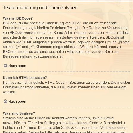
Textformatierung und Thementypen
Was ist BBCode?
BBCode ist eine spezielle Umsetzung von HTML, die dir weitreichende
Formatierungsmöglichkeiten für deinen Text gibt. Die Rechte zur Verwendung
von BBCode werden durch die Board-Administration vergeben, können jedoch
auch durch dich für jeden einzelnen Beitrag deaktiviert werden. BBCode ist
ähnlich wie HTML aufgebaut, jedoch werden Tags von eckigen („[“ und „]“) statt
spitzen („<“ und „>“) Klammern eingeschlossen. Weitere Informationen zu
BBCode findest du auf einer speziellen Hilfe-Seite, die von der Seite zur
Beitragserstellung aus zugänglich ist.
Nach oben
Kann ich HTML benutzen?
Nein, es ist nicht möglich, HTML-Code in Beiträgen zu verwenden. Die meisten
Formatierungsmöglichkeiten, die HTML bietet, können über BBCode erreicht
werden.
Nach oben
Was sind Smileys?
Smileys sind kleine Bilder, die benutzt werden können, um ein Gefühl
auszudrücken. Für jeden Smiley gibt es einen kurzen Code, z. B. bedeutet :)
fröhlich und :( traurig. Die Liste aller Smileys kannst du beim Verfassen eines
Beitrags sehen. Versuche bitte trotzdem, Smileys nicht zu häufig zu benutzen,