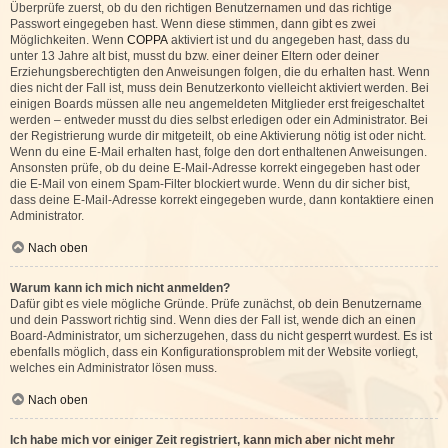
Überprüfe zuerst, ob du den richtigen Benutzernamen und das richtige
Passwort eingegeben hast. Wenn diese stimmen, dann gibt es zwei
Möglichkeiten. Wenn
COPPA
aktiviert ist und du angegeben hast, dass du
unter 13 Jahre alt bist, musst du bzw. einer deiner Eltern oder deiner
Erziehungsberechtigten den Anweisungen folgen, die du erhalten hast. Wenn
dies nicht der Fall ist, muss dein Benutzerkonto vielleicht aktiviert werden. Bei
einigen Boards müssen alle neu angemeldeten Mitglieder erst freigeschaltet
werden – entweder musst du dies selbst erledigen oder ein Administrator. Bei
der Registrierung wurde dir mitgeteilt, ob eine Aktivierung nötig ist oder nicht.
Wenn du eine E-Mail erhalten hast, folge den dort enthaltenen Anweisungen.
Ansonsten prüfe, ob du deine E-Mail-Adresse korrekt eingegeben hast oder
die E-Mail von einem Spam-Filter blockiert wurde. Wenn du dir sicher bist,
dass deine E-Mail-Adresse korrekt eingegeben wurde, dann kontaktiere einen
Administrator.
Nach oben
Warum kann ich mich nicht anmelden?
Dafür gibt es viele mögliche Gründe. Prüfe zunächst, ob dein Benutzername
und dein Passwort richtig sind. Wenn dies der Fall ist, wende dich an einen
Board-Administrator, um sicherzugehen, dass du nicht gesperrt wurdest. Es ist
ebenfalls möglich, dass ein Konfigurationsproblem mit der Website vorliegt,
welches ein Administrator lösen muss.
Nach oben
Ich habe mich vor einiger Zeit registriert, kann mich aber nicht mehr