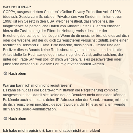
Was ist COPPA?
COPPA, ausgeschrieben Children’s Online Privacy Protection Act of 1998
(deutsch: Gesetz zum Schutz der Privatsphäre von Kindern im Internet von
1998) ist ein Gesetz in den USA, welches festlegt, dass Websites, die
möglicherweise persönliche Daten von Kindern unter 13 Jahren erheben,
hierzu die Zustimmung der Eltern beziehungsweise des oder der
Erziehungsberechtigten benötigen. Wenn du dir unsicher bist, ob dies auf dich
oder die Website, auf der du dich zu registrieren versuchst, zutrifft, ziehe einen
rechtlichen Beistand zu Rate. Bitte beachte, dass phpBB Limited und der
Besitzer dieses Boards keine Rechtsberatung anbieten kann und nicht die
Anlaufstelle für Rechtsangelegenheiten jeglicher Art ist; außer solchen, die
unter der Frage „An wen soll ich mich wenden, falls es Beschwerden oder
juristische Anfragen zu diesem Forum gibt?“ behandelt werden.
Nach oben
Warum kann ich mich nicht registrieren?
Es kann sein, dass die Board-Administration die Registrierung komplett
ausgeschaltet hat, damit sich keine neuen Benutzer mehr anmelden können.
Es könnte auch sein, dass deine IP-Adresse oder der Benutzername, mit dem
du dich registrieren möchtest, gesperrt wurden. Um Hilfe zu erhalten, wende
dich an die Board-Administration.
Nach oben
Ich habe mich registriert, kann mich aber nicht anmelden!