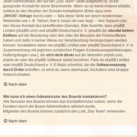
Jeder Administrator, der auf der „Das Team“-Seite aufgeführt ist, ist ein
geeigneter Kontakt für deine Beschwerde. Wenn du so keine Antwort erhältst,
solltest du den Besitzer der Domain kontaktieren (führe dazu eine
„WHOIS“-Abfrage
durch) oder — falls diese Seite bei einem kostenlosen
Webhoster wie z. B. Yahoo!, free.fr, funpic.de usw. liegt — den Support oder
den Abuse-Kontakt des betreffenden Dienstes. Bitte beachte, dass phpBB
Limited (phpBB.com) und phpBB Deutschland e. V. (phpBB.de)
absolut keinen
Einfluss
auf die Benutzung oder den oder die Benutzer der Forensoftware
haben und dafür in keiner Weise zur Verantwortung herangezogen werden
können. Kontaktiere daher nie phpBB Limited oder phpBB Deutschland e. V. in
Zusammenhang mit jeglichen juristischen Fragen (Unterlassungserklärungen,
Haftungsfragen usw.), die
sich nicht direkt
auf die Websiten phpbb.com,
phpbb.de oder die phpBB-Software selbst beziehen. Falls du phpBB Limited
oder phpBB Deutschland e. V. E-Mails schreibst, die die
Softwarenutzung
durch Dritte
betreffen, so wirst du, wenn überhaupt, höchstens eine knappe
Antwort erhalten.
Nach oben
Wie kann ich einen Administrator des Boards kontaktieren?
Alle Benutzer des Boards können das Kontaktformular nutzen, wenn die
Funktion durch die Board-Administration aktiviert wurde.
Mitglieder des Boards können zusätzlich den Link „Das Team“ verwenden.
Nach oben