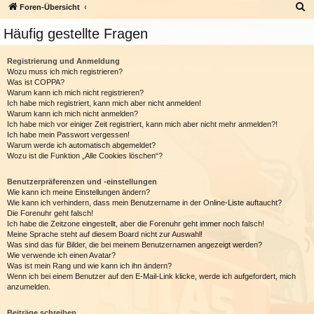
S
Foren-Übersicht
u
Häufig gestellte Fragen
c
h
Registrierung und Anmeldung
Wozu muss ich mich registrieren?
e
Was ist COPPA?
Warum kann ich mich nicht registrieren?
Ich habe mich registriert, kann mich aber nicht anmelden!
Warum kann ich mich nicht anmelden?
Ich habe mich vor einiger Zeit registriert, kann mich aber nicht mehr anmelden?!
Ich habe mein Passwort vergessen!
Warum werde ich automatisch abgemeldet?
Wozu ist die Funktion „Alle Cookies löschen“?
Benutzerpräferenzen und -einstellungen
Wie kann ich meine Einstellungen ändern?
Wie kann ich verhindern, dass mein Benutzername in der Online-Liste auftaucht?
Die Forenuhr geht falsch!
Ich habe die Zeitzone eingestellt, aber die Forenuhr geht immer noch falsch!
Meine Sprache steht auf diesem Board nicht zur Auswahl!
Was sind das für Bilder, die bei meinem Benutzernamen angezeigt werden?
Wie verwende ich einen Avatar?
Was ist mein Rang und wie kann ich ihn ändern?
Wenn ich bei einem Benutzer auf den E-Mail-Link klicke, werde ich aufgefordert, mich
anzumelden.
Beiträge schreiben