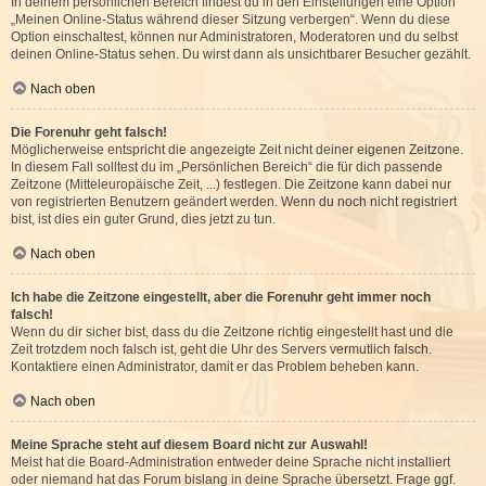
In deinem persönlichen Bereich findest du in den Einstellungen eine Option
„Meinen Online-Status während dieser Sitzung verbergen“. Wenn du diese
Option einschaltest, können nur Administratoren, Moderatoren und du selbst
deinen Online-Status sehen. Du wirst dann als unsichtbarer Besucher gezählt.
Nach oben
Die Forenuhr geht falsch!
Möglicherweise entspricht die angezeigte Zeit nicht deiner eigenen Zeitzone.
In diesem Fall solltest du im „Persönlichen Bereich“ die für dich passende
Zeitzone (Mitteleuropäische Zeit, ...) festlegen. Die Zeitzone kann dabei nur
von registrierten Benutzern geändert werden. Wenn du noch nicht registriert
bist, ist dies ein guter Grund, dies jetzt zu tun.
Nach oben
Ich habe die Zeitzone eingestellt, aber die Forenuhr geht immer noch
falsch!
Wenn du dir sicher bist, dass du die Zeitzone richtig eingestellt hast und die
Zeit trotzdem noch falsch ist, geht die Uhr des Servers vermutlich falsch.
Kontaktiere einen Administrator, damit er das Problem beheben kann.
Nach oben
Meine Sprache steht auf diesem Board nicht zur Auswahl!
Meist hat die Board-Administration entweder deine Sprache nicht installiert
oder niemand hat das Forum bislang in deine Sprache übersetzt. Frage ggf.