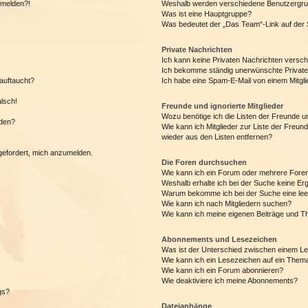
anmelden?!
Weshalb werden verschiedene Benutzergrupp
Was ist eine Hauptgruppe?
Was bedeutet der „Das Team“-Link auf der S
Private Nachrichten
Ich kann keine Privaten Nachrichten versch
Ich bekomme ständig unerwünschte Private
auftaucht?
Ich habe eine Spam-E-Mail von einem Mitgli
alsch!
Freunde und ignorierte Mitglieder
Wozu benötige ich die Listen der Freunde un
rden?
Wie kann ich Mitglieder zur Liste der Freund
wieder aus den Listen entfernen?
fgefordert, mich anzumelden.
Die Foren durchsuchen
Wie kann ich ein Forum oder mehrere For
Weshalb erhalte ich bei der Suche keine Er
Warum bekomme ich bei der Suche eine lee
Wie kann ich nach Mitgliedern suchen?
Wie kann ich meine eigenen Beiträge und T
Abonnements und Lesezeichen
Was ist der Unterschied zwischen einem L
Wie kann ich ein Lesezeichen auf ein Them
Wie kann ich ein Forum abonnieren?
Wie deaktiviere ich meine Abonnements?
gs?
Dateianhänge