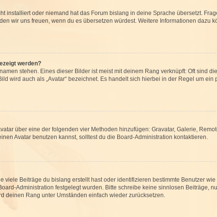
t installiert oder niemand hat das Forum bislang in deine Sprache übersetzt. Frag
, würden wir uns freuen, wenn du es übersetzen würdest. Weitere Informationen dazu
gezeigt werden?
amen stehen. Eines dieser Bilder ist meist mit deinem Rang verknüpft: Oft sind di
ld wird auch als „Avatar“ bezeichnet. Es handelt sich hierbei in der Regel um ein
 Avatar über eine der folgenden vier Methoden hinzufügen: Gravatar, Galerie, Rem
en Avatar benutzen kannst, solltest du die Board-Administration kontaktieren.
viele Beiträge du bislang erstellt hast oder identifizieren bestimmte Benutzer w
 Board-Administration festgelegt wurden. Bitte schreibe keine sinnlosen Beiträge
wird deinen Rang unter Umständen einfach wieder zurücksetzen.