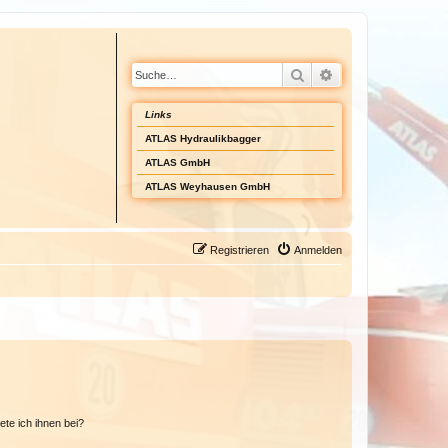
Suche
Erweiterte Suche
Links
ATLAS Hydraulikbagger
ATLAS GmbH
ATLAS Weyhausen GmbH
Registrieren
Anmelden
ete ich ihnen bei?