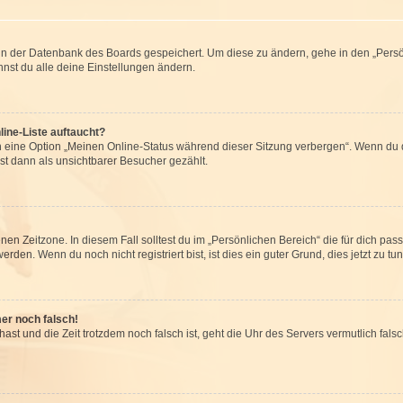
n in der Datenbank des Boards gespeichert. Um diese zu ändern, gehe in den „Persö
nst du alle deine Einstellungen ändern.
ine-Liste auftaucht?
n eine Option „Meinen Online-Status während dieser Sitzung verbergen“. Wenn du d
st dann als unsichtbarer Besucher gezählt.
en Zeitzone. In diesem Fall solltest du im „Persönlichen Bereich“ die für dich passe
den. Wenn du noch nicht registriert bist, ist dies ein guter Grund, dies jetzt zu tun
mer noch falsch!
t hast und die Zeit trotzdem noch falsch ist, geht die Uhr des Servers vermutlich fal