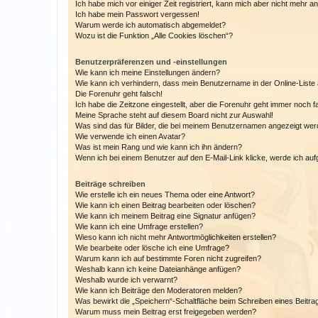
Ich habe mich vor einiger Zeit registriert, kann mich aber nicht mehr 
Ich habe mein Passwort vergessen!
Warum werde ich automatisch abgemeldet?
Wozu ist die Funktion „Alle Cookies löschen“?
Benutzerpräferenzen und -einstellungen
Wie kann ich meine Einstellungen ändern?
Wie kann ich verhindern, dass mein Benutzername in der Online-Liste 
Die Forenuhr geht falsch!
Ich habe die Zeitzone eingestellt, aber die Forenuhr geht immer noch f
Meine Sprache steht auf diesem Board nicht zur Auswahl!
Was sind das für Bilder, die bei meinem Benutzernamen angezeigt we
Wie verwende ich einen Avatar?
Was ist mein Rang und wie kann ich ihn ändern?
Wenn ich bei einem Benutzer auf den E-Mail-Link klicke, werde ich au
Beiträge schreiben
Wie erstelle ich ein neues Thema oder eine Antwort?
Wie kann ich einen Beitrag bearbeiten oder löschen?
Wie kann ich meinem Beitrag eine Signatur anfügen?
Wie kann ich eine Umfrage erstellen?
Wieso kann ich nicht mehr Antwortmöglichkeiten erstellen?
Wie bearbeite oder lösche ich eine Umfrage?
Warum kann ich auf bestimmte Foren nicht zugreifen?
Weshalb kann ich keine Dateianhänge anfügen?
Weshalb wurde ich verwarnt?
Wie kann ich Beiträge den Moderatoren melden?
Was bewirkt die „Speichern“-Schaltfläche beim Schreiben eines Beitra
Warum muss mein Beitrag erst freigegeben werden?