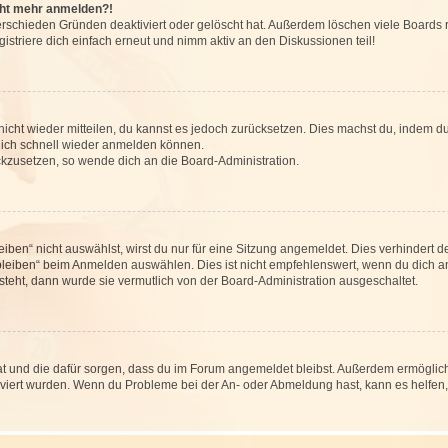
icht mehr anmelden?!
erschieden Gründen deaktiviert oder gelöscht hat. Außerdem löschen viele Boards r
triere dich einfach erneut und nimm aktiv an den Diskussionen teil!
 nicht wieder mitteilen, du kannst es jedoch zurücksetzen. Dies machst du, indem 
 dich schnell wieder anmelden können.
ückzusetzen, so wende dich an die Board-Administration.
en“ nicht auswählst, wirst du nur für eine Sitzung angemeldet. Dies verhindert 
leiben“ beim Anmelden auswählen. Dies ist nicht empfehlenswert, wenn du dich an
 steht, dann wurde sie vermutlich von der Board-Administration ausgeschaltet.
 hat und die dafür sorgen, dass du im Forum angemeldet bleibst. Außerdem ermögli
tiviert wurden. Wenn du Probleme bei der An- oder Abmeldung hast, kann es helfen