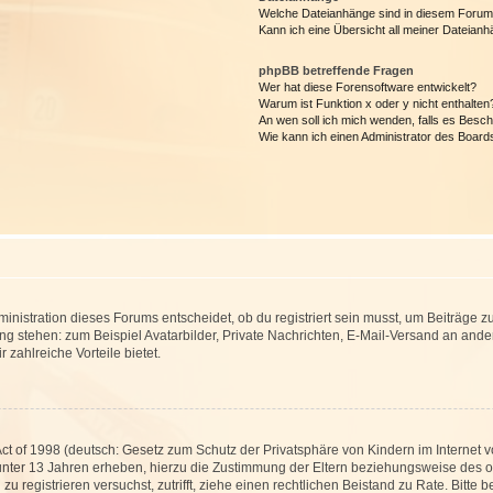
Welche Dateianhänge sind in diesem Forum
Kann ich eine Übersicht all meiner Dateian
phpBB betreffende Fragen
Wer hat diese Forensoftware entwickelt?
Warum ist Funktion x oder y nicht enthalten
An wen soll ich mich wenden, falls es Besc
Wie kann ich einen Administrator des Board
istration dieses Forums entscheidet, ob du registriert sein musst, um Beiträge zu s
ung stehen: zum Beispiel Avatarbilder, Private Nachrichten, E-Mail-Versand an ander
 zahlreiche Vorteile bietet.
t of 1998 (deutsch: Gesetz zum Schutz der Privatsphäre von Kindern im Internet vo
unter 13 Jahren erheben, hierzu die Zustimmung der Eltern beziehungsweise des o
h zu registrieren versuchst, zutrifft, ziehe einen rechtlichen Beistand zu Rate. Bit