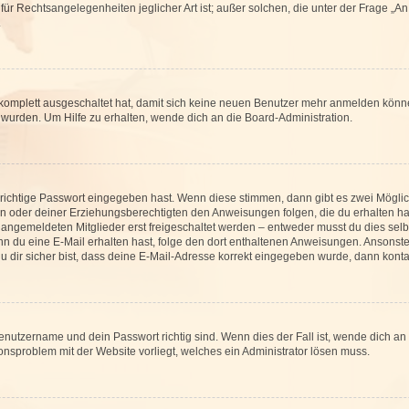
für Rechtsangelegenheiten jeglicher Art ist; außer solchen, die unter der Frage „
.
g komplett ausgeschaltet hat, damit sich keine neuen Benutzer mehr anmelden könn
 wurden. Um Hilfe zu erhalten, wende dich an die Board-Administration.
 richtige Passwort eingegeben hast. Wenn diese stimmen, dann gibt es zwei Mögl
tern oder deiner Erziehungsberechtigten den Anweisungen folgen, die du erhalten ha
u angemeldeten Mitglieder erst freigeschaltet werden – entweder musst du dies selbs
. Wenn du eine E-Mail erhalten hast, folge den dort enthaltenen Anweisungen. Ansons
 dir sicher bist, dass deine E-Mail-Adresse korrekt eingegeben wurde, dann kontak
Benutzername und dein Passwort richtig sind. Wenn dies der Fall ist, wende dich a
ionsproblem mit der Website vorliegt, welches ein Administrator lösen muss.