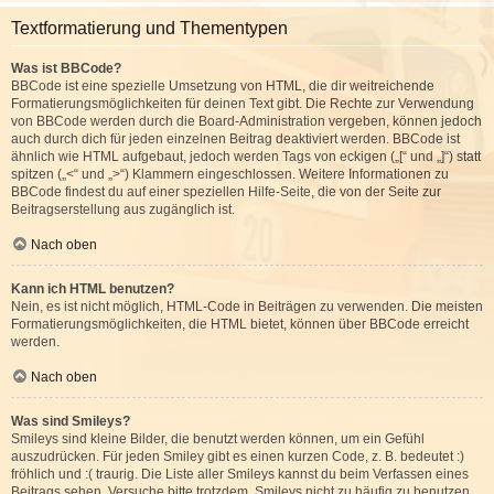
Textformatierung und Thementypen
Was ist BBCode?
BBCode ist eine spezielle Umsetzung von HTML, die dir weitreichende
Formatierungsmöglichkeiten für deinen Text gibt. Die Rechte zur Verwendung
von BBCode werden durch die Board-Administration vergeben, können jedoch
auch durch dich für jeden einzelnen Beitrag deaktiviert werden. BBCode ist
ähnlich wie HTML aufgebaut, jedoch werden Tags von eckigen („[“ und „]“) statt
spitzen („<“ und „>“) Klammern eingeschlossen. Weitere Informationen zu
BBCode findest du auf einer speziellen Hilfe-Seite, die von der Seite zur
Beitragserstellung aus zugänglich ist.
Nach oben
Kann ich HTML benutzen?
Nein, es ist nicht möglich, HTML-Code in Beiträgen zu verwenden. Die meisten
Formatierungsmöglichkeiten, die HTML bietet, können über BBCode erreicht
werden.
Nach oben
Was sind Smileys?
Smileys sind kleine Bilder, die benutzt werden können, um ein Gefühl
auszudrücken. Für jeden Smiley gibt es einen kurzen Code, z. B. bedeutet :)
fröhlich und :( traurig. Die Liste aller Smileys kannst du beim Verfassen eines
Beitrags sehen. Versuche bitte trotzdem, Smileys nicht zu häufig zu benutzen,