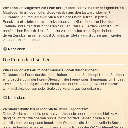
Wie kann ich Mitglieder zur Liste der Freunde oder zur Liste der ignorierten
Mitglieder hinzufügen oder diese wieder aus den Listen entfernen?
Du kannst Benutzer auf zwei Arten auf diese Listen setzen: In jedem
Benutzerprofil siehst du zwei Links: einen zum Hinzufügen zur Liste der
Freunde und einen zum Ignorieren des Benutzers. Außerdem kannst du im
persönlichen Bereich direkt Benutzer zu den Listen hinzufügen, indem du
deren Benutzernamen eingibst. An gleicher Stelle kannst du sie auch wieder
von den Listen entfernen.
Nach oben
Die Foren durchsuchen
Wie kann ich ein Forum oder mehrere Foren durchsuchen?
Du kannst die Foren durchsuchen, indem du einen Suchbegriff in die Suchbox
eingibst, die du in der Foren-Übersicht, der Foren- oder Themenansicht findest.
Erweiterte Suchmöglichkeiten erhältst du, indem du den „Erweiterte Suche“-
Link anklickst, der von jeder Seite des Forums aus verfügbar ist.
Nach oben
Weshalb erhalte ich bei der Suche keine Ergebnisse?
Deine Suche war möglicherweise zu allgemein gehalten und enthielt zu viele
gängige Wörter, welche von phpBB nicht indiziert werden. Stelle eine
spezifischere Anfrage und benutze die Optionen, die dir die erweiterte Suche
bietet. Außerdem ist es natürlich auch möglich, dass dein(e) Suchbegriff(e) hier