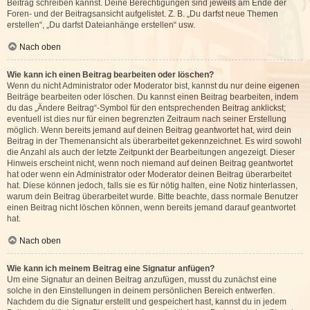
Beitrag schreiben kannst. Deine Berechtigungen sind jeweils am Ende der
Foren- und der Beitragsansicht aufgelistet. Z. B. „Du darfst neue Themen
erstellen“, „Du darfst Dateianhänge erstellen“ usw.
Nach oben
Wie kann ich einen Beitrag bearbeiten oder löschen?
Wenn du nicht Administrator oder Moderator bist, kannst du nur deine eigenen
Beiträge bearbeiten oder löschen. Du kannst einen Beitrag bearbeiten, indem
du das „Ändere Beitrag“-Symbol für den entsprechenden Beitrag anklickst;
eventuell ist dies nur für einen begrenzten Zeitraum nach seiner Erstellung
möglich. Wenn bereits jemand auf deinen Beitrag geantwortet hat, wird dein
Beitrag in der Themenansicht als überarbeitet gekennzeichnet. Es wird sowohl
die Anzahl als auch der letzte Zeitpunkt der Bearbeitungen angezeigt. Dieser
Hinweis erscheint nicht, wenn noch niemand auf deinen Beitrag geantwortet
hat oder wenn ein Administrator oder Moderator deinen Beitrag überarbeitet
hat. Diese können jedoch, falls sie es für nötig halten, eine Notiz hinterlassen,
warum dein Beitrag überarbeitet wurde. Bitte beachte, dass normale Benutzer
einen Beitrag nicht löschen können, wenn bereits jemand darauf geantwortet
hat.
Nach oben
Wie kann ich meinem Beitrag eine Signatur anfügen?
Um eine Signatur an deinen Beitrag anzufügen, musst du zunächst eine
solche in den Einstellungen in deinem persönlichen Bereich entwerfen.
Nachdem du die Signatur erstellt und gespeichert hast, kannst du in jedem