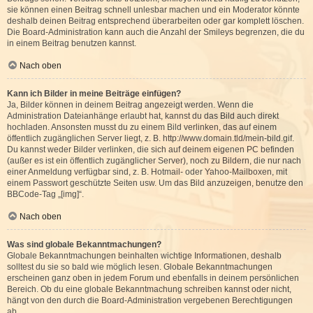
sie können einen Beitrag schnell unlesbar machen und ein Moderator könnte
deshalb deinen Beitrag entsprechend überarbeiten oder gar komplett löschen.
Die Board-Administration kann auch die Anzahl der Smileys begrenzen, die du
in einem Beitrag benutzen kannst.
Nach oben
Kann ich Bilder in meine Beiträge einfügen?
Ja, Bilder können in deinem Beitrag angezeigt werden. Wenn die
Administration Dateianhänge erlaubt hat, kannst du das Bild auch direkt
hochladen. Ansonsten musst du zu einem Bild verlinken, das auf einem
öffentlich zugänglichen Server liegt, z. B. http://www.domain.tld/mein-bild.gif.
Du kannst weder Bilder verlinken, die sich auf deinem eigenen PC befinden
(außer es ist ein öffentlich zugänglicher Server), noch zu Bildern, die nur nach
einer Anmeldung verfügbar sind, z. B. Hotmail- oder Yahoo-Mailboxen, mit
einem Passwort geschützte Seiten usw. Um das Bild anzuzeigen, benutze den
BBCode-Tag „[img]“.
Nach oben
Was sind globale Bekanntmachungen?
Globale Bekanntmachungen beinhalten wichtige Informationen, deshalb
solltest du sie so bald wie möglich lesen. Globale Bekanntmachungen
erscheinen ganz oben in jedem Forum und ebenfalls in deinem persönlichen
Bereich. Ob du eine globale Bekanntmachung schreiben kannst oder nicht,
hängt von den durch die Board-Administration vergebenen Berechtigungen
ab.