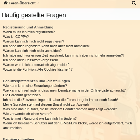
S
Foren-Übersicht
u
Häufig gestellte Fragen
c
h
Registrierung und Anmeldung
Wozu muss ich mich registrieren?
e
Was ist COPPA?
Warum kann ich mich nicht registrieren?
Ich habe mich registriert, kann mich aber nicht anmelden!
Warum kann ich mich nicht anmelden?
Ich habe mich vor einiger Zeit registriert, kann mich aber nicht mehr anmelden?!
Ich habe mein Passwort vergessen!
Warum werde ich automatisch abgemeldet?
Wozu ist die Funktion „Alle Cookies löschen“?
Benutzerpräferenzen und -einstellungen
Wie kann ich meine Einstellungen ändern?
Wie kann ich verhindern, dass mein Benutzername in der Online-Liste auftaucht?
Die Forenuhr geht falsch!
Ich habe die Zeitzone eingestellt, aber die Forenuhr geht immer noch falsch!
Meine Sprache steht auf diesem Board nicht zur Auswahl!
Was sind das für Bilder, die bei meinem Benutzernamen angezeigt werden?
Wie verwende ich einen Avatar?
Was ist mein Rang und wie kann ich ihn ändern?
Wenn ich bei einem Benutzer auf den E-Mail-Link klicke, werde ich aufgefordert, mich
anzumelden.
Beiträge schreiben