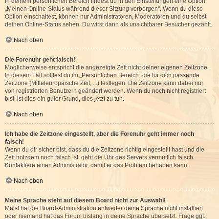
In deinem persönlichen Bereich findest du in den Einstellungen eine Option
„Meinen Online-Status während dieser Sitzung verbergen“. Wenn du diese
Option einschaltest, können nur Administratoren, Moderatoren und du selbst
deinen Online-Status sehen. Du wirst dann als unsichtbarer Besucher gezählt.
Nach oben
Die Forenuhr geht falsch!
Möglicherweise entspricht die angezeigte Zeit nicht deiner eigenen Zeitzone.
In diesem Fall solltest du im „Persönlichen Bereich“ die für dich passende
Zeitzone (Mitteleuropäische Zeit, ...) festlegen. Die Zeitzone kann dabei nur
von registrierten Benutzern geändert werden. Wenn du noch nicht registriert
bist, ist dies ein guter Grund, dies jetzt zu tun.
Nach oben
Ich habe die Zeitzone eingestellt, aber die Forenuhr geht immer noch
falsch!
Wenn du dir sicher bist, dass du die Zeitzone richtig eingestellt hast und die
Zeit trotzdem noch falsch ist, geht die Uhr des Servers vermutlich falsch.
Kontaktiere einen Administrator, damit er das Problem beheben kann.
Nach oben
Meine Sprache steht auf diesem Board nicht zur Auswahl!
Meist hat die Board-Administration entweder deine Sprache nicht installiert
oder niemand hat das Forum bislang in deine Sprache übersetzt. Frage ggf.