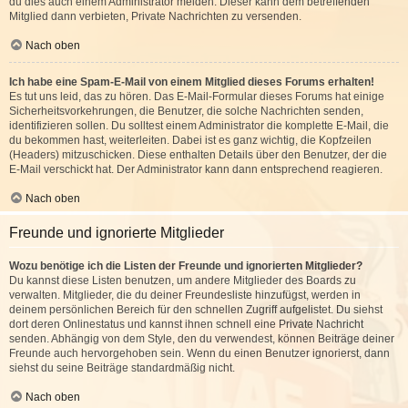
du dies auch einem Administrator melden. Dieser kann dem betreffenden
Mitglied dann verbieten, Private Nachrichten zu versenden.
Nach oben
Ich habe eine Spam-E-Mail von einem Mitglied dieses Forums erhalten!
Es tut uns leid, das zu hören. Das E-Mail-Formular dieses Forums hat einige
Sicherheitsvorkehrungen, die Benutzer, die solche Nachrichten senden,
identifizieren sollen. Du solltest einem Administrator die komplette E-Mail, die
du bekommen hast, weiterleiten. Dabei ist es ganz wichtig, die Kopfzeilen
(Headers) mitzuschicken. Diese enthalten Details über den Benutzer, der die
E-Mail verschickt hat. Der Administrator kann dann entsprechend reagieren.
Nach oben
Freunde und ignorierte Mitglieder
Wozu benötige ich die Listen der Freunde und ignorierten Mitglieder?
Du kannst diese Listen benutzen, um andere Mitglieder des Boards zu
verwalten. Mitglieder, die du deiner Freundesliste hinzufügst, werden in
deinem persönlichen Bereich für den schnellen Zugriff aufgelistet. Du siehst
dort deren Onlinestatus und kannst ihnen schnell eine Private Nachricht
senden. Abhängig von dem Style, den du verwendest, können Beiträge deiner
Freunde auch hervorgehoben sein. Wenn du einen Benutzer ignorierst, dann
siehst du seine Beiträge standardmäßig nicht.
Nach oben