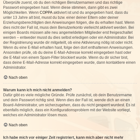
Überprüfe zuerst, ob du den richtigen Benutzernamen und das richtige
Passwort eingegeben hast. Wenn diese stimmen, dann gibt es zwei
Möglichkeiten. Wenn
COPPA
aktiviert ist und du angegeben hast, dass du
unter 13 Jahre alt bist, musst du bzw. einer deiner Eltern oder deiner
Erziehungsberechtigten den Anweisungen folgen, die du erhalten hast. Wenn
dies nicht der Fall ist, muss dein Benutzerkonto vielleicht aktiviert werden. Bei
einigen Boards müssen alle neu angemeldeten Mitglieder erst freigeschaltet
werden – entweder musst du dies selbst erledigen oder ein Administrator. Bei
der Registrierung wurde dir mitgeteilt, ob eine Aktivierung nötig ist oder nicht.
Wenn du eine E-Mail erhalten hast, folge den dort enthaltenen Anweisungen.
Ansonsten prüfe, ob du deine E-Mail-Adresse korrekt eingegeben hast oder
die E-Mail von einem Spam-Filter blockiert wurde. Wenn du dir sicher bist,
dass deine E-Mail-Adresse korrekt eingegeben wurde, dann kontaktiere einen
Administrator.
Nach oben
Warum kann ich mich nicht anmelden?
Dafür gibt es viele mögliche Gründe. Prüfe zunächst, ob dein Benutzername
und dein Passwort richtig sind. Wenn dies der Fall ist, wende dich an einen
Board-Administrator, um sicherzugehen, dass du nicht gesperrt wurdest. Es ist
ebenfalls möglich, dass ein Konfigurationsproblem mit der Website vorliegt,
welches ein Administrator lösen muss.
Nach oben
Ich habe mich vor einiger Zeit registriert, kann mich aber nicht mehr