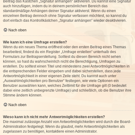
Beitrag das Kästchen „Signatur anhängen“ aktivieren. Du kannst eine Signatur
auch hinzufügen, indem du in deinem persönlichen Bereich das
standardmäßige Anhängen deiner Signatur aktivierst. Wenn du einen
einzelnen Beitrag dennoch ohne Signatur verfassen möchtest, so kannst du
dort einfach das Kontrollkästchen „Signatur anhängen“ wieder deaktivieren.
Nach oben
Wie kann ich eine Umfrage erstellen?
Wenn du ein neues Thema eröffnest oder den ersten Beitrag eines Themas
bearbeitest, findest du ein Register „Umfrage erstellen“ unterhalb des
Formulars zur Beitragserstellung. Solltest du diesen Bereich nicht sehen
können, so hast du wahrscheinlich nicht die Berechtigung, Umfragen zu
erstellen. Du solltest einen Titel und mindestens zwei Antwortmöglichkeiten in
die entsprechenden Felder eingeben und dabei sicherstellen, dass jede
Antwortmöglichkeit in einer eigenen Zeile steht. Du kannst auch unter
„Auswahlmöglichkeiten pro Benutzer“ festlegen, wie viele Optionen ein
Benutzer auswählen kann, welches Zeitlimit für die Umfrage gilt (0 bedeutet
dabei eine zeitlich unbegrenzte Umfrage) und schließlich, ob die Benutzer ihre
Stimme ändern können.
Nach oben
Wieso kann ich nicht mehr Antwortmöglichkeiten erstellen?
Die maximal zulässige Anzahl von Antwortmöglichkeiten wird durch die Board-
Administration festgelegt. Wenn du glaubst, mehr Antwortmöglichkeiten als
zugelassen zu benötigen, kontaktiere einen Administrator.