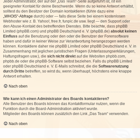
Jeder Administrator, der auf der „Das Team“-Seite aufgeführt ist, ist ein
geeigneter Kontakt für deine Beschwerde. Wenn du so keine Antwort erhältst,
solltest du den Besitzer der Domain kontaktieren (führe dazu eine
„WHOIS“-Abfrage
durch) oder — falls diese Seite bei einem kostenlosen
Webhoster wie z. B. Yahoo!, free.fr, funpic.de usw. liegt — den Support oder
den Abuse-Kontakt des betreffenden Dienstes. Bitte beachte, dass phpBB
Limited (phpBB.com) und phpBB Deutschland e. V. (phpBB.de)
absolut keinen
Einfluss
auf die Benutzung oder den oder die Benutzer der Forensoftware
haben und dafür in keiner Weise zur Verantwortung herangezogen werden
können. Kontaktiere daher nie phpBB Limited oder phpBB Deutschland e. V. in
Zusammenhang mit jeglichen juristischen Fragen (Unterlassungserklärungen,
Haftungsfragen usw.), die
sich nicht direkt
auf die Websiten phpbb.com,
phpbb.de oder die phpBB-Software selbst beziehen. Falls du phpBB Limited
oder phpBB Deutschland e. V. E-Mails schreibst, die die
Softwarenutzung
durch Dritte
betreffen, so wirst du, wenn überhaupt, höchstens eine knappe
Antwort erhalten.
Nach oben
Wie kann ich einen Administrator des Boards kontaktieren?
Alle Benutzer des Boards können das Kontaktformular nutzen, wenn die
Funktion durch die Board-Administration aktiviert wurde.
Mitglieder des Boards können zusätzlich den Link „Das Team“ verwenden.
Nach oben