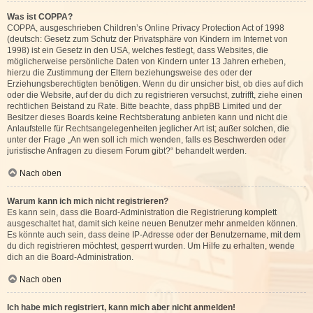
Was ist COPPA?
COPPA, ausgeschrieben Children’s Online Privacy Protection Act of 1998
(deutsch: Gesetz zum Schutz der Privatsphäre von Kindern im Internet von
1998) ist ein Gesetz in den USA, welches festlegt, dass Websites, die
möglicherweise persönliche Daten von Kindern unter 13 Jahren erheben,
hierzu die Zustimmung der Eltern beziehungsweise des oder der
Erziehungsberechtigten benötigen. Wenn du dir unsicher bist, ob dies auf dich
oder die Website, auf der du dich zu registrieren versuchst, zutrifft, ziehe einen
rechtlichen Beistand zu Rate. Bitte beachte, dass phpBB Limited und der
Besitzer dieses Boards keine Rechtsberatung anbieten kann und nicht die
Anlaufstelle für Rechtsangelegenheiten jeglicher Art ist; außer solchen, die
unter der Frage „An wen soll ich mich wenden, falls es Beschwerden oder
juristische Anfragen zu diesem Forum gibt?“ behandelt werden.
Nach oben
Warum kann ich mich nicht registrieren?
Es kann sein, dass die Board-Administration die Registrierung komplett
ausgeschaltet hat, damit sich keine neuen Benutzer mehr anmelden können.
Es könnte auch sein, dass deine IP-Adresse oder der Benutzername, mit dem
du dich registrieren möchtest, gesperrt wurden. Um Hilfe zu erhalten, wende
dich an die Board-Administration.
Nach oben
Ich habe mich registriert, kann mich aber nicht anmelden!