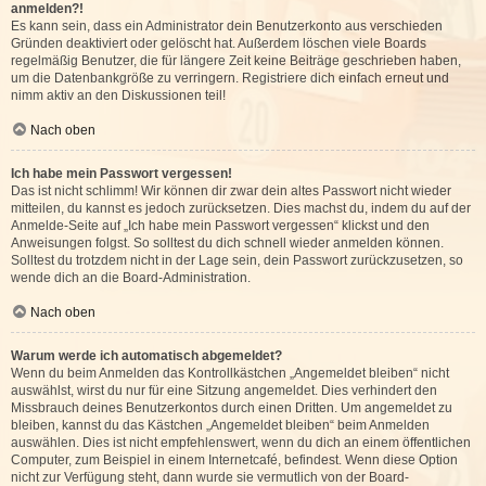
anmelden?!
Es kann sein, dass ein Administrator dein Benutzerkonto aus verschieden
Gründen deaktiviert oder gelöscht hat. Außerdem löschen viele Boards
regelmäßig Benutzer, die für längere Zeit keine Beiträge geschrieben haben,
um die Datenbankgröße zu verringern. Registriere dich einfach erneut und
nimm aktiv an den Diskussionen teil!
Nach oben
Ich habe mein Passwort vergessen!
Das ist nicht schlimm! Wir können dir zwar dein altes Passwort nicht wieder
mitteilen, du kannst es jedoch zurücksetzen. Dies machst du, indem du auf der
Anmelde-Seite auf „Ich habe mein Passwort vergessen“ klickst und den
Anweisungen folgst. So solltest du dich schnell wieder anmelden können.
Solltest du trotzdem nicht in der Lage sein, dein Passwort zurückzusetzen, so
wende dich an die Board-Administration.
Nach oben
Warum werde ich automatisch abgemeldet?
Wenn du beim Anmelden das Kontrollkästchen „Angemeldet bleiben“ nicht
auswählst, wirst du nur für eine Sitzung angemeldet. Dies verhindert den
Missbrauch deines Benutzerkontos durch einen Dritten. Um angemeldet zu
bleiben, kannst du das Kästchen „Angemeldet bleiben“ beim Anmelden
auswählen. Dies ist nicht empfehlenswert, wenn du dich an einem öffentlichen
Computer, zum Beispiel in einem Internetcafé, befindest. Wenn diese Option
nicht zur Verfügung steht, dann wurde sie vermutlich von der Board-