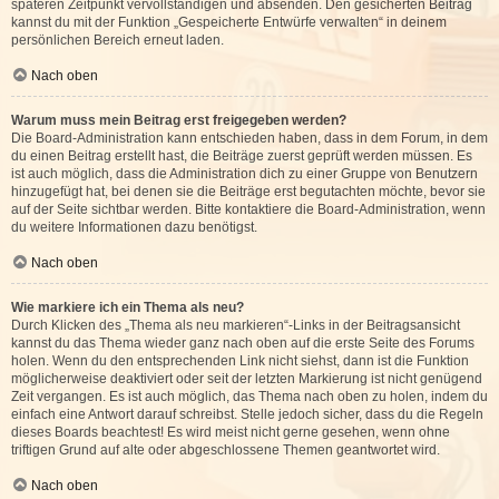
späteren Zeitpunkt vervollständigen und absenden. Den gesicherten Beitrag
kannst du mit der Funktion „Gespeicherte Entwürfe verwalten“ in deinem
persönlichen Bereich erneut laden.
Nach oben
Warum muss mein Beitrag erst freigegeben werden?
Die Board-Administration kann entschieden haben, dass in dem Forum, in dem
du einen Beitrag erstellt hast, die Beiträge zuerst geprüft werden müssen. Es
ist auch möglich, dass die Administration dich zu einer Gruppe von Benutzern
hinzugefügt hat, bei denen sie die Beiträge erst begutachten möchte, bevor sie
auf der Seite sichtbar werden. Bitte kontaktiere die Board-Administration, wenn
du weitere Informationen dazu benötigst.
Nach oben
Wie markiere ich ein Thema als neu?
Durch Klicken des „Thema als neu markieren“-Links in der Beitragsansicht
kannst du das Thema wieder ganz nach oben auf die erste Seite des Forums
holen. Wenn du den entsprechenden Link nicht siehst, dann ist die Funktion
möglicherweise deaktiviert oder seit der letzten Markierung ist nicht genügend
Zeit vergangen. Es ist auch möglich, das Thema nach oben zu holen, indem du
einfach eine Antwort darauf schreibst. Stelle jedoch sicher, dass du die Regeln
dieses Boards beachtest! Es wird meist nicht gerne gesehen, wenn ohne
triftigen Grund auf alte oder abgeschlossene Themen geantwortet wird.
Nach oben