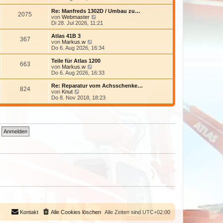
e
u
r
e
Re: Manfreds 1302D / Umbau zu…
2075
B
s
N
von
Webmaster
e
t
e
Di 28. Jul 2026, 11:21
i
e
u
t
r
e
Atlas 41B 3
r
367
B
s
N
von
Markus.w
a
e
t
e
Do 6. Aug 2026, 16:34
g
i
e
u
t
r
e
Teile für Atlas 1200
r
663
B
s
N
von
Markus.w
a
e
t
e
Do 6. Aug 2026, 16:33
g
i
e
u
t
r
e
Re: Reparatur vom Achsschenke…
r
824
B
s
N
von
Knut
a
e
t
e
Do 8. Nov 2018, 18:23
g
i
e
u
t
r
e
r
B
s
a
e
t
g
i
e
t
r
r
B
a
e
g
i
t
r
a
g
Kontakt
Alle Cookies löschen
Alle Zeiten sind
UTC+02:00