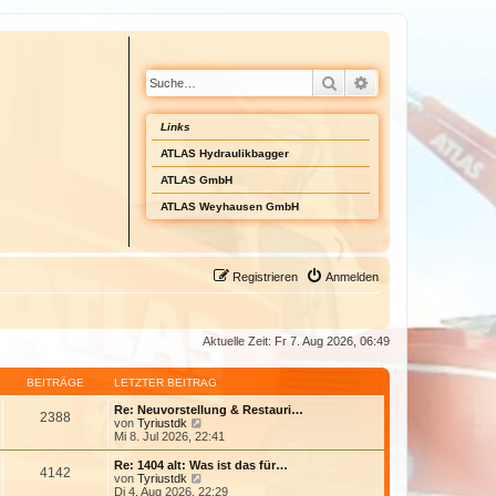
Suche
Erweiterte Suche
Links
ATLAS Hydraulikbagger
ATLAS GmbH
ATLAS Weyhausen GmbH
Registrieren
Anmelden
Aktuelle Zeit: Fr 7. Aug 2026, 06:49
BEITRÄGE
LETZTER BEITRAG
Re: Neuvorstellung & Restauri…
2388
N
von
Tyriustdk
e
Mi 8. Jul 2026, 22:41
u
e
Re: 1404 alt: Was ist das für…
4142
s
N
von
Tyriustdk
t
e
Di 4. Aug 2026, 22:29