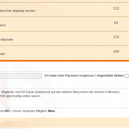
112
nberichte abgelegt werden
62
asst
170
Atlasteile
196
eder.
Ich habe mein Passwort vergessen
|
Angemeldet bleiben
re Mitglieder und 93 Gäste (basierend auf den aktiven Besuchern der letzten 5 Minuten)
50 gleichzeitig online waren.
samt
891
• Unser neuestes Mitglied:
Nico