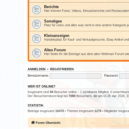
Berichte
Hier können Fotos, Videos, Einsatzberichte und Restauratio
Sonstiges
Platz für Links und alles was nicht in eine andere Kategorie p
Kleinanzeigen
Handelsplatz für Kauf- und Verkaufgesuche, Ebay Artikel und 
Altes Forum
Hier findet Ihr die Einträge aus dem alten Webmart Forum wi
ANMELDEN
•
REGISTRIEREN
Benutzername:
Passwort:
WER IST ONLINE?
Insgesamt sind
94
Besucher online :: 1 sichtbares Mitglied, 0 unsichtba
Der Besucherrekord liegt bei
7089
Besuchern, die am Di 28. Apr 2026, 23:
STATISTIK
Beiträge insgesamt
10470
• Themen insgesamt
1276
• Mitglieder insge
Foren-Übersicht