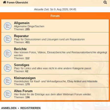
S
Foren-Übersicht
u
Aktuelle Zeit: So 9. Aug 2026, 04:45
c
Forum
h
Allgemein
e
Allgemeine Dinge/Sachen
Themen:
285
Reparatur
Platz für Diskussionen und Lösungen rund um Reparaturen
Themen:
451
Berichte
Hier können Fotos, Videos, Einsatzberichte und Restaurationberichte abgelegt
werden
Themen:
112
Sonstiges
Platz für Links und alles was nicht in eine andere Kategorie passt
Themen:
62
Kleinanzeigen
Handelsplatz für Kauf- und Verkaufgesuche, Ebay Artikel und Atlasteile
Themen:
170
Altes Forum
Hier findet Ihr die Einträge aus dem alten Webmart Forum wieder.
Themen:
196
ANMELDEN
•
REGISTRIEREN