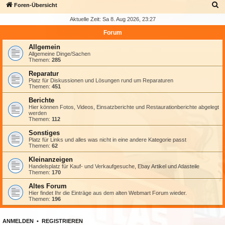
S
Foren-Übersicht
u
Aktuelle Zeit: Sa 8. Aug 2026, 23:27
c
Forum
h
Allgemein
e
Allgemeine Dinge/Sachen
Themen:
285
Reparatur
Platz für Diskussionen und Lösungen rund um Reparaturen
Themen:
451
Berichte
Hier können Fotos, Videos, Einsatzberichte und Restaurationberichte abgelegt
werden
Themen:
112
Sonstiges
Platz für Links und alles was nicht in eine andere Kategorie passt
Themen:
62
Kleinanzeigen
Handelsplatz für Kauf- und Verkaufgesuche, Ebay Artikel und Atlasteile
Themen:
170
Altes Forum
Hier findet Ihr die Einträge aus dem alten Webmart Forum wieder.
Themen:
196
ANMELDEN
•
REGISTRIEREN