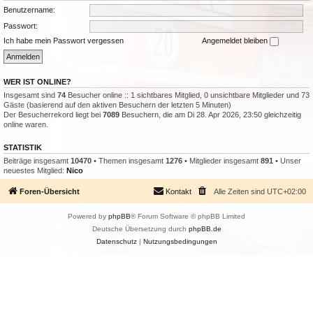
Benutzername:
Passwort:
Ich habe mein Passwort vergessen
Angemeldet bleiben
WER IST ONLINE?
Insgesamt sind
74
Besucher online :: 1 sichtbares Mitglied, 0 unsichtbare Mitglieder und 73
Gäste (basierend auf den aktiven Besuchern der letzten 5 Minuten)
Der Besucherrekord liegt bei
7089
Besuchern, die am Di 28. Apr 2026, 23:50 gleichzeitig
online waren.
STATISTIK
Beiträge insgesamt
10470
• Themen insgesamt
1276
• Mitglieder insgesamt
891
• Unser
neuestes Mitglied:
Nico
Foren-Übersicht
Kontakt
Alle Zeiten sind
UTC+02:00
Powered by
phpBB
® Forum Software © phpBB Limited
Deutsche Übersetzung durch
phpBB.de
Datenschutz
|
Nutzungsbedingungen