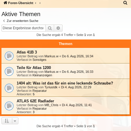
S
Foren-Übersicht
u
Aktive Themen
c
Zur erweiterten Suche
h
Suche
Erweiterte Suche
e
Die Suche ergab 4 Treffer • Seite
1
von
1
Themen
Atlas 41B 3
Letzter Beitrag von
Markus.w
«
Do 6. Aug 2026, 16:34
Verfasst in
Sonstiges
Teile für Atlas 1200
Letzter Beitrag von
Markus.w
«
Do 6. Aug 2026, 16:33
Verfasst in
Kleinanzeigen
1404 alt: Was ist das für ein eine leckende Schraube?
Letzter Beitrag von
Tyriustdk
«
Di 4. Aug 2026, 22:29
Verfasst in
Reparatur
Antworten:
5
ATLAS 62E Radlader
Letzter Beitrag von
MB_Chris
«
Di 4. Aug 2026, 11:41
Verfasst in
Reparatur
Antworten:
3
Die Suche ergab 4 Treffer • Seite
1
von
1