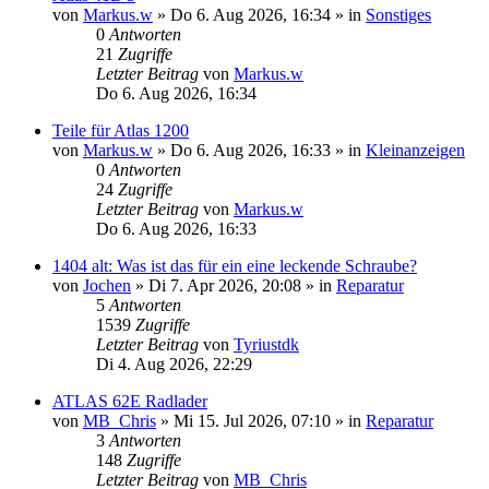
von
Markus.w
» Do 6. Aug 2026, 16:34 » in
Sonstiges
0
Antworten
21
Zugriffe
Letzter Beitrag
von
Markus.w
Do 6. Aug 2026, 16:34
Teile für Atlas 1200
von
Markus.w
» Do 6. Aug 2026, 16:33 » in
Kleinanzeigen
0
Antworten
24
Zugriffe
Letzter Beitrag
von
Markus.w
Do 6. Aug 2026, 16:33
1404 alt: Was ist das für ein eine leckende Schraube?
von
Jochen
» Di 7. Apr 2026, 20:08 » in
Reparatur
5
Antworten
1539
Zugriffe
Letzter Beitrag
von
Tyriustdk
Di 4. Aug 2026, 22:29
ATLAS 62E Radlader
von
MB_Chris
» Mi 15. Jul 2026, 07:10 » in
Reparatur
3
Antworten
148
Zugriffe
Letzter Beitrag
von
MB_Chris