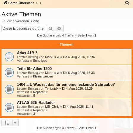
S
Foren-Übersicht
u
Aktive Themen
c
Zur erweiterten Suche
h
Suche
Erweiterte Suche
e
Die Suche ergab 4 Treffer • Seite
1
von
1
Themen
Atlas 41B 3
Letzter Beitrag von
Markus.w
«
Do 6. Aug 2026, 16:34
Verfasst in
Sonstiges
Teile für Atlas 1200
Letzter Beitrag von
Markus.w
«
Do 6. Aug 2026, 16:33
Verfasst in
Kleinanzeigen
1404 alt: Was ist das für ein eine leckende Schraube?
Letzter Beitrag von
Tyriustdk
«
Di 4. Aug 2026, 22:29
Verfasst in
Reparatur
Antworten:
5
ATLAS 62E Radlader
Letzter Beitrag von
MB_Chris
«
Di 4. Aug 2026, 11:41
Verfasst in
Reparatur
Antworten:
3
Die Suche ergab 4 Treffer • Seite
1
von
1