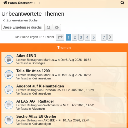
S
Foren-Übersicht
u
Unbeantwortete Themen
c
Zur erweiterten Suche
h
Suche
Erweiterte Suche
e
Seite
1
von
7
1
2
3
4
5
7
Nächst
Die Suche ergab 157 Treffer
…
Themen
Atlas 41B 3
Letzter Beitrag von
Markus.w
«
Do 6. Aug 2026, 16:34
Verfasst in
Sonstiges
Teile für Atlas 1200
Letzter Beitrag von
Markus.w
«
Do 6. Aug 2026, 16:33
Verfasst in
Kleinanzeigen
Angebot auf Kleinanzeigen
Letzter Beitrag von
Christian375
«
Di 2. Jun 2026, 18:29
Verfasst in
Kleinanzeigen
ATLAS AGT Radlader
Letzter Beitrag von
Webmaster
«
Mi 15. Apr 2026, 14:52
Verfasst in
Allgemein
Suche Atlas E8 Greifer
Letzter Beitrag von
AR51BE
«
Fr 10. Apr 2026, 22:44
Verfasst in
Kleinanzeigen