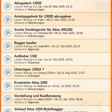
Ablagefach 1302E
Letzter Beitrag von
Lip
«
Sa 28. Mär 2026, 23:11
Verfasst in
Kleinanzeigen
Armkippgelenk für 1302D abzugeben
Letzter Beitrag von
Felix
«
Mi 17. Dez 2025, 23:20
Verfasst in
Kleinanzeigen
Suche Gestängerohr für Atlas AB1202
Letzter Beitrag von
Thomas.58
«
Mi 12. Nov 2025, 16:56
Verfasst in
Kleinanzeigen
Bagger kaufen
Letzter Beitrag von
Jules804
«
So 12. Okt 2025, 20:13
Verfasst in
Allgemein
Aufkleber 1302
Letzter Beitrag von
Lip
«
So 12. Okt 2025, 18:53
Verfasst in
Reparatur
Unterlagen 1302d ?
Letzter Beitrag von
Georg 1302d
«
Sa 23. Aug 2025, 11:57
Verfasst in
Sonstiges
Ersatzteile Atlas 1200
Letzter Beitrag von
Markus.w
«
Di 22. Jul 2025, 21:34
Verfasst in
Kleinanzeigen
Vorstellung und Kaufberatung
Letzter Beitrag von
Atlas1302E
«
Mo 21. Apr 2025, 09:26
Verfasst in
Allgemein
Verkauf Atlas 1204 Mobilbagger