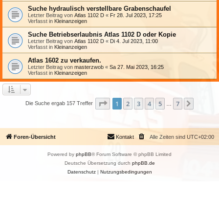
Suche hydraulisch verstellbare Grabenschaufel
Letzter Beitrag von
Atlas 1102 D
«
Fr 28. Jul 2023, 17:25
Verfasst in
Kleinanzeigen
Suche Betriebserlaubnis Atlas 1102 D oder Kopie
Letzter Beitrag von
Atlas 1102 D
«
Di 4. Jul 2023, 11:00
Verfasst in
Kleinanzeigen
Atlas 1602 zu verkaufen.
Letzter Beitrag von
masterzwob
«
Sa 27. Mai 2023, 16:25
Verfasst in
Kleinanzeigen
Seite
1
von
7
1
2
3
4
5
7
Nächst
Die Suche ergab 157 Treffer
…
Foren-Übersicht
Kontakt
Alle Zeiten sind
UTC+02:00
Powered by
phpBB
® Forum Software © phpBB Limited
Deutsche Übersetzung durch
phpBB.de
Datenschutz
|
Nutzungsbedingungen