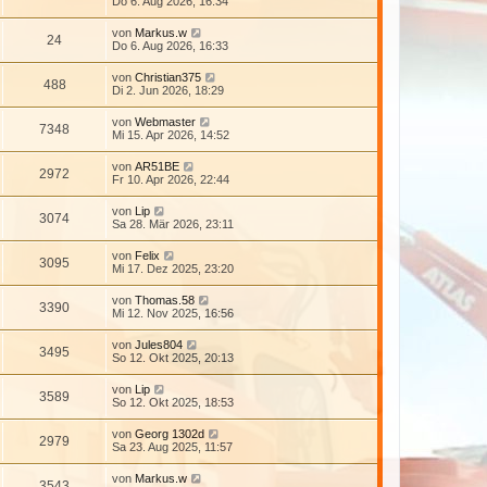
Do 6. Aug 2026, 16:34
von
Markus.w
24
Do 6. Aug 2026, 16:33
von
Christian375
488
Di 2. Jun 2026, 18:29
von
Webmaster
7348
Mi 15. Apr 2026, 14:52
von
AR51BE
2972
Fr 10. Apr 2026, 22:44
von
Lip
3074
Sa 28. Mär 2026, 23:11
von
Felix
3095
Mi 17. Dez 2025, 23:20
von
Thomas.58
3390
Mi 12. Nov 2025, 16:56
von
Jules804
3495
So 12. Okt 2025, 20:13
von
Lip
3589
So 12. Okt 2025, 18:53
von
Georg 1302d
2979
Sa 23. Aug 2025, 11:57
von
Markus.w
3543