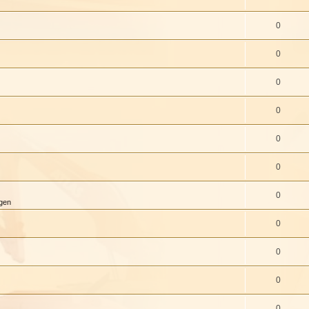
0
0
0
0
0
0
0
igen
0
0
0
0