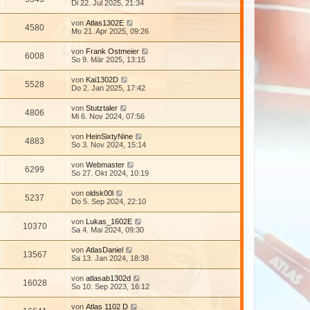
Di 22. Jul 2025, 21:34
von
Atlas1302E
4580
Mo 21. Apr 2025, 09:26
von
Frank Ostmeier
6008
So 9. Mär 2025, 13:15
von
Kai1302D
5528
Do 2. Jan 2025, 17:42
von
Stutztaler
4806
Mi 6. Nov 2024, 07:56
von
HeinSixtyNine
4883
So 3. Nov 2024, 15:14
von
Webmaster
6299
So 27. Okt 2024, 10:19
von
oldsk00l
5237
Do 5. Sep 2024, 22:10
von
Lukas_1602E
10370
Sa 4. Mai 2024, 09:30
von
AtlasDaniel
13567
Sa 13. Jan 2024, 18:38
von
atlasab1302d
16028
So 10. Sep 2023, 16:12
von
Atlas 1102 D