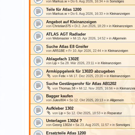
von
Markus.w
» Do 6. Aug 2026, 16:34 » in
Sonstiges
Teile für Atlas 1200
von
Markus.w
» Do 6. Aug 2026, 16:33 » in
Kleinanzeigen
Angebot auf Kleinanzeigen
von
Christian375
» Di 2. Jun 2026, 18:29 » in
Kleinanzeigen
ATLAS AGT Radlader
von
Webmaster
» Mi 15. Apr 2026, 14:52 » in
Allgemein
Suche Atlas E8 Greifer
von
AR51BE
» Fr 10. Apr 2026, 22:44 » in
Kleinanzeigen
Ablagefach 1302E
von
Lip
» Sa 28. Mär 2026, 23:11 » in
Kleinanzeigen
Armkippgelenk für 1302D abzugeben
von
Felix
» Mi 17. Dez 2025, 23:20 » in
Kleinanzeigen
Suche Gestängerohr für Atlas AB1202
von
Thomas.58
» Mi 12. Nov 2025, 16:56 » in
Kleinanze
Bagger kaufen
von
Jules804
» So 12. Okt 2025, 20:13 » in
Allgemein
Aufkleber 1302
von
Lip
» So 12. Okt 2025, 18:53 » in
Reparatur
Unterlagen 1302d ?
von
Georg 1302d
» Sa 23. Aug 2025, 11:57 » in
Sonstiges
Ersatzteile Atlas 1200