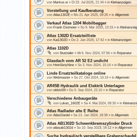
von
Markus.w
» Di 22. Jul 2025, 21:34 » in
Kleinanzeigen
Vorstellung und Kaufberatung
von
Atlas1302E
» Mo 21. Apr 2025, 09:26 » in
Allgemein
Verkauf Atlas 1204 Mobilbagger
von
Frank Ostmeier
» So 9. Mär 2025, 13:15 » in
Kleinanzei
Atlas 1302D Ersatzteilliste
von
Kai1302D
» Do 2. Jan 2025, 17:42 » in
Kleinanzeigen
Atlas 1102D
von
Stutztaler
» Mi 6. Nov 2024, 07:56 » in
Reparatur
Glasdach vom AR 52 E2 undicht
von
HeinSixtyNine
» So 3. Nov 2024, 15:14 » in
Reparatur
Linde Ersatzteilkataloge online
von
Webmaster
» So 27. Okt 2024, 10:19 » in
Allgemein
AR45B Hydraulik und Elektrik Unterlagen
von
oldsk00l
» Do 5. Sep 2024, 22:10 » in
Reparatur
Verschiedene Anbaugeräte
von
Lukas_1602E
» Sa 4. Mai 2024, 09:30 » in
Kleinanz
Atlas Radlader alte E Reihe
von
AtlasDaniel
» Sa 13. Jan 2024, 18:38 » in
Allgemein
Atlas AB1302D Schwenkbremszylinder Druck
von
atlasab1302d
» So 10. Sep 2023, 16:12 » in
Allgemein
Suche hydraulisch verstellbare Grabenschaufel