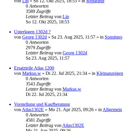
von
Lip
» So 12. Okt 2025, 18:53 » in
Reparatur
0
Antworten
3589
Zugriffe
Letzter Beitrag
von
Lip
So 12. Okt 2025, 18:53
Unterlagen 1302d ?
von
Georg 1302d
» Sa 23. Aug 2025, 11:57 » in
Sonstiges
0
Antworten
2979
Zugriffe
Letzter Beitrag
von
Georg 1302d
Sa 23. Aug 2025, 11:57
Ersatzteile Atlas 1200
von
Markus.w
» Di 22. Jul 2025, 21:34 » in
Kleinanzeigen
0
Antworten
3543
Zugriffe
Letzter Beitrag
von
Markus.w
Di 22. Jul 2025, 21:34
Vorstellung und Kaufberatung
von
Atlas1302E
» Mo 21. Apr 2025, 09:26 » in
Allgemein
0
Antworten
4581
Zugriffe
Letzter Beitrag
von
Atlas1302E
Mo 21. Apr 2025, 09:26