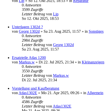
von
Lip
» So 12. Okt 2025, 18:53 » in
Reparatur
0
Antworten
3599
Zugriffe
Letzter Beitrag
von
Lip
So 12. Okt 2025, 18:53
Unterlagen 1302d ?
von
Georg 1302d
» Sa 23. Aug 2025, 11:57 » in
Sonstiges
0
Antworten
2984
Zugriffe
Letzter Beitrag
von
Georg 1302d
Sa 23. Aug 2025, 11:57
Ersatzteile Atlas 1200
von
Markus.w
» Di 22. Jul 2025, 21:34 » in
Kleinanzeigen
0
Antworten
3550
Zugriffe
Letzter Beitrag
von
Markus.w
Di 22. Jul 2025, 21:34
Vorstellung und Kaufberatung
von
Atlas1302E
» Mo 21. Apr 2025, 09:26 » in
Allgemein
0
Antworten
4586
Zugriffe
Letzter Beitrag
von
Atlas1302E
Mo 21. Apr 2025, 09:26