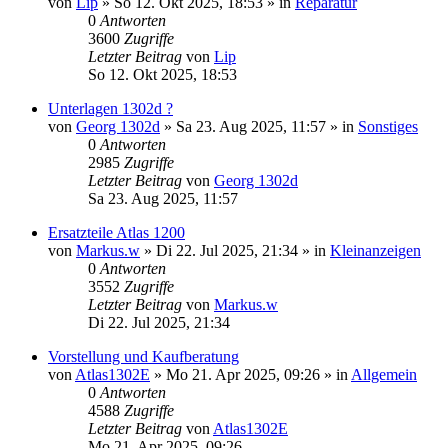
von
Lip
» So 12. Okt 2025, 18:53 » in
Reparatur
0
Antworten
3600
Zugriffe
Letzter Beitrag
von
Lip
So 12. Okt 2025, 18:53
Unterlagen 1302d ?
von
Georg 1302d
» Sa 23. Aug 2025, 11:57 » in
Sonstiges
0
Antworten
2985
Zugriffe
Letzter Beitrag
von
Georg 1302d
Sa 23. Aug 2025, 11:57
Ersatzteile Atlas 1200
von
Markus.w
» Di 22. Jul 2025, 21:34 » in
Kleinanzeigen
0
Antworten
3552
Zugriffe
Letzter Beitrag
von
Markus.w
Di 22. Jul 2025, 21:34
Vorstellung und Kaufberatung
von
Atlas1302E
» Mo 21. Apr 2025, 09:26 » in
Allgemein
0
Antworten
4588
Zugriffe
Letzter Beitrag
von
Atlas1302E
Mo 21. Apr 2025, 09:26