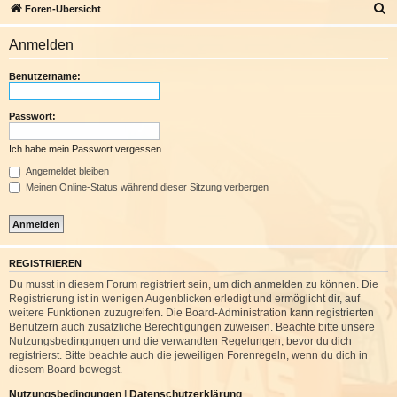
S
Foren-Übersicht
u
Anmelden
c
h
Benutzername:
e
Passwort:
Ich habe mein Passwort vergessen
Angemeldet bleiben
Meinen Online-Status während dieser Sitzung verbergen
REGISTRIEREN
Du musst in diesem Forum registriert sein, um dich anmelden zu können. Die
Registrierung ist in wenigen Augenblicken erledigt und ermöglicht dir, auf
weitere Funktionen zuzugreifen. Die Board-Administration kann registrierten
Benutzern auch zusätzliche Berechtigungen zuweisen. Beachte bitte unsere
Nutzungsbedingungen und die verwandten Regelungen, bevor du dich
registrierst. Bitte beachte auch die jeweiligen Forenregeln, wenn du dich in
diesem Board bewegst.
Nutzungsbedingungen
|
Datenschutzerklärung