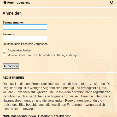
S
Foren-Übersicht
u
Anmelden
c
h
Benutzername:
e
Passwort:
Ich habe mein Passwort vergessen
Angemeldet bleiben
Meinen Online-Status während dieser Sitzung verbergen
REGISTRIEREN
Du musst in diesem Forum registriert sein, um dich anmelden zu können. Die
Registrierung ist in wenigen Augenblicken erledigt und ermöglicht dir, auf
weitere Funktionen zuzugreifen. Die Board-Administration kann registrierten
Benutzern auch zusätzliche Berechtigungen zuweisen. Beachte bitte unsere
Nutzungsbedingungen und die verwandten Regelungen, bevor du dich
registrierst. Bitte beachte auch die jeweiligen Forenregeln, wenn du dich in
diesem Board bewegst.
Nutzungsbedingungen
|
Datenschutzerklärung