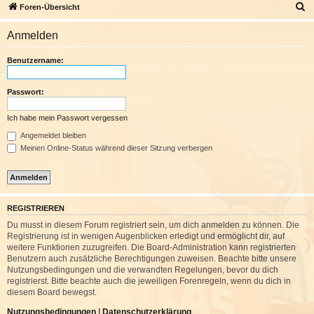
S
Foren-Übersicht
u
Anmelden
c
h
Benutzername:
e
Passwort:
Ich habe mein Passwort vergessen
Angemeldet bleiben
Meinen Online-Status während dieser Sitzung verbergen
REGISTRIEREN
Du musst in diesem Forum registriert sein, um dich anmelden zu können. Die
Registrierung ist in wenigen Augenblicken erledigt und ermöglicht dir, auf
weitere Funktionen zuzugreifen. Die Board-Administration kann registrierten
Benutzern auch zusätzliche Berechtigungen zuweisen. Beachte bitte unsere
Nutzungsbedingungen und die verwandten Regelungen, bevor du dich
registrierst. Bitte beachte auch die jeweiligen Forenregeln, wenn du dich in
diesem Board bewegst.
Nutzungsbedingungen
|
Datenschutzerklärung