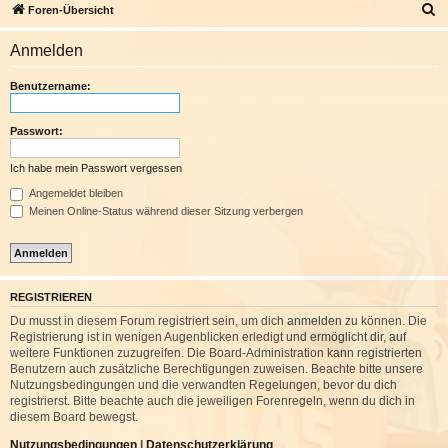
S
Foren-Übersicht
u
Anmelden
c
h
Benutzername:
e
Passwort:
Ich habe mein Passwort vergessen
Angemeldet bleiben
Meinen Online-Status während dieser Sitzung verbergen
REGISTRIEREN
Du musst in diesem Forum registriert sein, um dich anmelden zu können. Die
Registrierung ist in wenigen Augenblicken erledigt und ermöglicht dir, auf
weitere Funktionen zuzugreifen. Die Board-Administration kann registrierten
Benutzern auch zusätzliche Berechtigungen zuweisen. Beachte bitte unsere
Nutzungsbedingungen und die verwandten Regelungen, bevor du dich
registrierst. Bitte beachte auch die jeweiligen Forenregeln, wenn du dich in
diesem Board bewegst.
Nutzungsbedingungen
|
Datenschutzerklärung