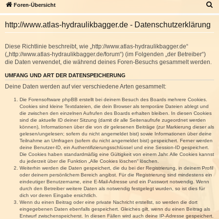
S
Foren-Übersicht
u
http://www.atlas-hydraulikbagger.de - Datenschutzerklärung
c
h
Diese Richtlinie beschreibt, wie „http://www.atlas-hydraulikbagger.de“
e
(„http://www.atlas-hydraulikbagger.de/forum“) (im Folgenden „der Betreiber“)
die Daten verwendet, die während deines Foren-Besuchs gesammelt werden.
UMFANG UND ART DER DATENSPEICHERUNG
Deine Daten werden auf vier verschiedene Arten gesammelt:
Die Forensoftware phpBB erstellt bei deinem Besuch des Boards mehrere Cookies.
Cookies sind kleine Textdateien, die dein Browser als temporäre Dateien ablegt und
die zwischen den einzelnen Aufrufen des Boards erhalten bleiben. In diesen Cookies
sind die aktuelle ID deiner Sitzung (damit dir alle Seitenaufrufe zugeordnet werden
können), Informationen über die von dir gelesenen Beiträge (zur Markierung dieser als
gelesen/ungelesen; sofern du nicht angemeldet bist) sowie Informationen über deine
Teilnahme an Umfragen (sofern du nicht angemeldet bist) gespeichert. Ferner werden
deine Benutzer-ID, ein Authentifizierungsschlüssel und eine Session-ID gespeichert.
Die Cookies haben standardmäßig eine Gültigkeit von einem Jahr. Alle Cookies kannst
du jederzeit über die Funktion „Alle Cookies löschen“ löschen.
Weiterhin werden die Daten gespeichert, die du bei der Registrierung, in deinem Profil
oder deinem persönlichem Bereich angibst. Für die Registrierung sind mindestens ein
eindeutiger Benutzername, eine E-Mail-Adresse und ein Passwort notwendig. Wenn
durch den Betreiber weitere Daten als notwendig festgelegt wurden, so ist dies für
dich vor deren Eingabe ersichtlich.
Wenn du einen Beitrag oder eine private Nachricht erstellst, so werden die dort
eingegebenen Daten ebenfalls gespeichert. Gleiches gilt, wenn du einen Beitrag als
Entwurf zwischenspeicherst. In diesen Fällen wird auch deine IP-Adresse gespeichert.