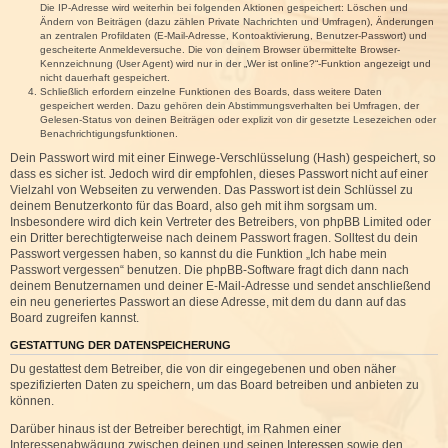
Die IP-Adresse wird weiterhin bei folgenden Aktionen gespeichert: Löschen und
Ändern von Beiträgen (dazu zählen Private Nachrichten und Umfragen), Änderungen
an zentralen Profildaten (E-Mail-Adresse, Kontoaktivierung, Benutzer-Passwort) und
gescheiterte Anmeldeversuche. Die von deinem Browser übermittelte Browser-
Kennzeichnung (User Agent) wird nur in der „Wer ist online?“-Funktion angezeigt und
nicht dauerhaft gespeichert.
Schließlich erfordern einzelne Funktionen des Boards, dass weitere Daten
gespeichert werden. Dazu gehören dein Abstimmungsverhalten bei Umfragen, der
Gelesen-Status von deinen Beiträgen oder explizit von dir gesetzte Lesezeichen oder
Benachrichtigungsfunktionen.
Dein Passwort wird mit einer Einwege-Verschlüsselung (Hash) gespeichert, so
dass es sicher ist. Jedoch wird dir empfohlen, dieses Passwort nicht auf einer
Vielzahl von Webseiten zu verwenden. Das Passwort ist dein Schlüssel zu
deinem Benutzerkonto für das Board, also geh mit ihm sorgsam um.
Insbesondere wird dich kein Vertreter des Betreibers, von phpBB Limited oder
ein Dritter berechtigterweise nach deinem Passwort fragen. Solltest du dein
Passwort vergessen haben, so kannst du die Funktion „Ich habe mein
Passwort vergessen“ benutzen. Die phpBB-Software fragt dich dann nach
deinem Benutzernamen und deiner E-Mail-Adresse und sendet anschließend
ein neu generiertes Passwort an diese Adresse, mit dem du dann auf das
Board zugreifen kannst.
GESTATTUNG DER DATENSPEICHERUNG
Du gestattest dem Betreiber, die von dir eingegebenen und oben näher
spezifizierten Daten zu speichern, um das Board betreiben und anbieten zu
können.
Darüber hinaus ist der Betreiber berechtigt, im Rahmen einer
Interessenabwägung zwischen deinen und seinen Interessen sowie den