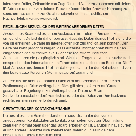
Interessen Dritter, Zeitpunkte von Zugriffen und Aktionen zusammen mit deiner
IP-Adresse und der von deinem Browser übermittelter Browser-Kennung zu
speichern, sofern dies zur Gefahrenabwehr oder zur rechtlichen
Nachverfolgbarkeit notwendig ist.
REGELUNGEN BEZÜGLICH DER WEITERGABE DEINER DATEN
Zweck eines Boards ist es, einen Austausch mit anderen Personen zu
ermöglichen. Du bist dir daher bewusst, dass die Daten deines Profils und die
von dir erstellten Beiträge im Internet öffentlich zugänglich sein können. Der
Betreiber kann jedoch festlegen, dass einzelne Informationen nur für einen
eingeschränkten Nutzerkreis (z. B. andere registrierte Benutzer,
Administratoren etc.) zugänglich sind. Wenn du Fragen dazu hast, suche nach
entsprechenden Informationen im Forum oder kontaktiere den Betreiber. Die E-
Mail-Adresse aus deinem Profil ist dabei jedoch nur für den Betreiber und von
ihm beauftragte Personen (Administratoren) zugänglich.
Andere als die oben genannten Daten wird der Betreiber nur mit deiner
Zustimmung an Dritte weitergeben. Dies gilt nicht, sofern er auf Grund
gesetzlicher Regelungen zur Weitergabe der Daten (z. B. an
Strafverfolgungsbehörden) verpflichtet ist oder die Daten zur Durchsetzung
rechtlicher Interessen erforderlich sind.
GESTATTUNG DER KONTAKTAUFNAHME
Du gestattest dem Betreiber darüber hinaus, dich unter den von dir
angegebenen Kontaktdaten zu kontaktieren, sofern dies zur Übermittlung
zentraler Informationen über das Board erforderlich ist. Darüber hinaus dürfen
er und andere Benutzer dich kontaktieren, sofern du dies in deinem
persönlichen Bereich gestattet hast.