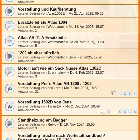
Antworten:
1
Vorstellung und Kaufberatung
Letzter Beitrag von
Atlas1302E
«
Mo 21. Apr 2025, 09:26
Ersatzteileliste Atlas 1004
Letzter Beitrag von
Webmaster
«
Mo 14. Apr 2025, 15:07
Antworten:
1
Atlas AR 41 A Ersatzteile
Letzter Beitrag von
Webmaster
«
Do 20. Mär 2025, 11:54
Antworten:
5
1202 alt aber nützlich
Letzter Beitrag von
Webmaster
«
So 9. Feb 2025, 17:28
Antworten:
1
Motor läuft wie ein Sack Nüsse Atlas 1302D
Letzter Beitrag von
Strohmaier-t
«
Do 6. Feb 2025, 22:07
Antworten:
3
Vorstellung Per´s Atlas AB 1200 / 1202
Letzter Beitrag von
holzkopf
«
Mo 9. Dez 2024, 18:59
Antworten:
31
1
2
3
4
Vorstellung 1302D von Jens
Letzter Beitrag von
Tyriustdk
«
Mo 2. Dez 2024, 20:49
Antworten:
75
1
5
6
7
8
…
Standheizung am Bagger
Letzter Beitrag von
Reiko
«
Di 19. Nov 2024, 15:55
Antworten:
3
Vorstellung- Suche nach Werkstatthandbuch/