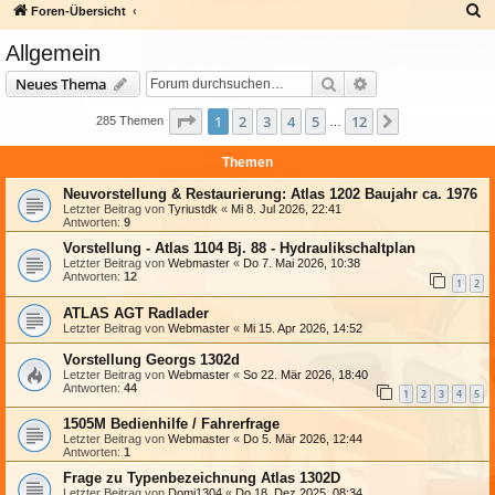
S
Foren-Übersicht
u
Allgemein
c
Suche
Erweiterte Suche
Neues Thema
h
e
Seite
1
von
12
1
2
3
4
5
12
Nächste
285 Themen
…
Themen
Neuvorstellung & Restaurierung: Atlas 1202 Baujahr ca. 1976
Letzter Beitrag von
Tyriustdk
«
Mi 8. Jul 2026, 22:41
Antworten:
9
Vorstellung - Atlas 1104 Bj. 88 - Hydraulikschaltplan
Letzter Beitrag von
Webmaster
«
Do 7. Mai 2026, 10:38
Antworten:
12
1
2
ATLAS AGT Radlader
Letzter Beitrag von
Webmaster
«
Mi 15. Apr 2026, 14:52
Vorstellung Georgs 1302d
Letzter Beitrag von
Webmaster
«
So 22. Mär 2026, 18:40
Antworten:
44
1
2
3
4
5
1505M Bedienhilfe / Fahrerfrage
Letzter Beitrag von
Webmaster
«
Do 5. Mär 2026, 12:44
Antworten:
1
Frage zu Typenbezeichnung Atlas 1302D
Letzter Beitrag von
Domi1304
«
Do 18. Dez 2025, 08:34