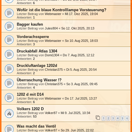
Antworten:
6
Wofür ist die blaue Kontrolllampe Vorsteuerung?
Letzter Beitrag von
Webmaster
«
Mi 17. Dez 2025, 19:04
Antworten:
1
Bagger kaufen
Letzter Beitrag von
Jules804
«
So 12. Okt 2025, 20:13
Vorderachssperre
Letzter Beitrag von
Webmaster
«
So 10. Aug 2025, 18:03
Antworten:
3
Druckabfall Atlas 1304
Letzter Beitrag von
Domi1304
«
Do 7. Aug 2025, 12:12
Antworten:
2
Druckluftanlage 1202d
Letzter Beitrag von
Christian375
«
Di 5. Aug 2025, 20:54
Antworten:
2
Überraschung Wasser !?
Letzter Beitrag von
Christian375
«
So 3. Aug 2025, 09:45
Antworten:
4
1202 d mit D14
Letzter Beitrag von
Webmaster
«
Do 17. Jul 2025, 13:27
Antworten:
6
Volkers 1202 D
Letzter Beitrag von
Volker87
«
Mi 9. Jul 2025, 10:34
Antworten:
53
1
2
3
4
5
6
Was macht das Ventil
Letzter Beitrag von
Volker87
«
So 29. Jun 2025, 22:02