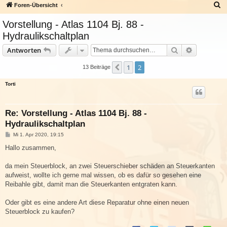
S
Foren-Übersicht
u
Vorstellung - Atlas 1104 Bj. 88 -
c
Hydraulikschaltplan
h
Suche
Erweiterte
Antworten
e
1
2
Vorherige
13 Beiträge
Torti
Re: Vorstellung - Atlas 1104 Bj. 88 -
Hydraulikschaltplan
B
Mi 1. Apr 2020, 19:15
e
i
Hallo zusammen,
t
r
a
da mein Steuerblock, an zwei Steuerschieber schäden an Steuerkanten
g
aufweist, wollte ich gerne mal wissen, ob es dafür so gesehen eine
Reibahle gibt, damit man die Steuerkanten entgraten kann.
Oder gibt es eine andere Art diese Reparatur ohne einen neuen
Steuerblock zu kaufen?