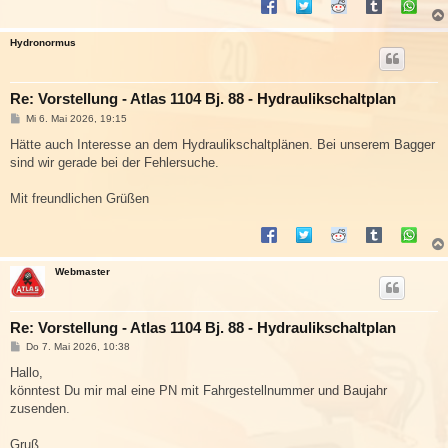
Hydronormus
Re: Vorstellung - Atlas 1104 Bj. 88 - Hydraulikschaltplan
B
Mi 6. Mai 2026, 19:15
e
i
Hätte auch Interesse an dem Hydraulikschaltplänen. Bei unserem Bagger
t
sind wir gerade bei der Fehlersuche.
r
a
g
Mit freundlichen Grüßen
Webmaster
Re: Vorstellung - Atlas 1104 Bj. 88 - Hydraulikschaltplan
B
Do 7. Mai 2026, 10:38
e
i
Hallo,
t
könntest Du mir mal eine PN mit Fahrgestellnummer und Baujahr
r
a
zusenden.
g
Gruß