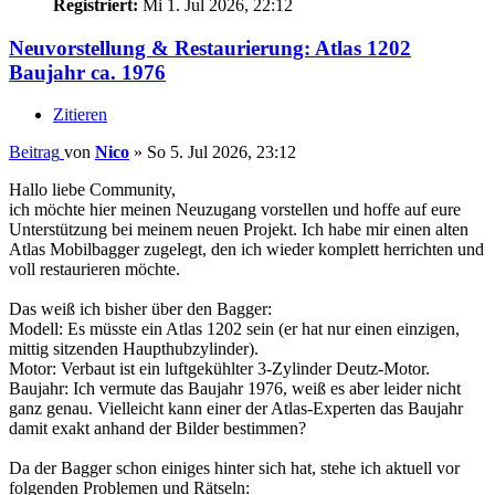
Registriert:
Mi 1. Jul 2026, 22:12
Neuvorstellung & Restaurierung: Atlas 1202
Baujahr ca. 1976
Zitieren
Beitrag
von
Nico
»
So 5. Jul 2026, 23:12
Hallo liebe Community,
​ich möchte hier meinen Neuzugang vorstellen und hoffe auf eure
Unterstützung bei meinem neuen Projekt. Ich habe mir einen alten
Atlas Mobilbagger zugelegt, den ich wieder komplett herrichten und
voll restaurieren möchte.
​Das weiß ich bisher über den Bagger:
​Modell: Es müsste ein Atlas 1202 sein (er hat nur einen einzigen,
mittig sitzenden Haupthubzylinder).
​Motor: Verbaut ist ein luftgekühlter 3-Zylinder Deutz-Motor.
​Baujahr: Ich vermute das Baujahr 1976, weiß es aber leider nicht
ganz genau. Vielleicht kann einer der Atlas-Experten das Baujahr
damit exakt anhand der Bilder bestimmen?
​Da der Bagger schon einiges hinter sich hat, stehe ich aktuell vor
folgenden Problemen und Rätseln: