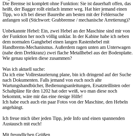
​Die Bremse ist komplett ohne Funktion: Sie ist dauerhaft offen, das
heißt, der Bagger rollt einfach immer weg. Hat hier jemand einen
Tipp, wo ich bei dieser Baureihe am besten mit der Fehlersuche
anfangen soll (Stichwort: Grabbremse / mechanische Arretierung)?
​Unbekannte Hebel: Ein, zwei Hebel an der Maschine sind mir von
der Funktion her noch völlig unklar. In der Kabine habe ich neben
dem normalen Ganghebel einen langen Rastenhebel mit
Handbrems-Mechanismus. Außerdem ragen unten am Unterwagen
(nahe dem Drehkranz) zwei flache Metallhebel aus der Bodenplatte.
Wie genau spielen diese zusammen?
​Was ich aktuell suche:
Da ich eine Vollrestaurierung plane, bin ich dringend auf der Suche
nach Dokumenten. Falls jemand von euch noch alte
Wartungshandbücher, Bedienungsanleitungen, Ersatzteillisten oder
Schaltpläne für den 1202 hat oder weiß, wo man diese noch
bekommt, wäre mir das eine riesige Hilfe!
​Ich habe euch auch ein paar Fotos von der Maschine, den Hebeln
angehängt.
​Ich freue mich über jeden Tipp, jede Info und einen spannenden
Austausch mit euch!
​Mit freundlichen Grüßen