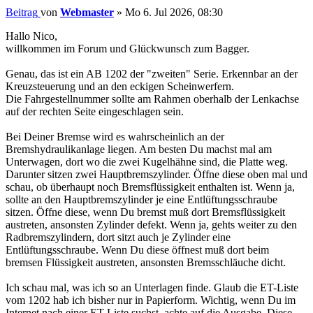
Beitrag
von
Webmaster
»
Mo 6. Jul 2026, 08:30
Hallo Nico,
willkommen im Forum und Glückwunsch zum Bagger.
Genau, das ist ein AB 1202 der "zweiten" Serie. Erkennbar an der
Kreuzsteuerung und an den eckigen Scheinwerfern.
Die Fahrgestellnummer sollte am Rahmen oberhalb der Lenkachse
auf der rechten Seite eingeschlagen sein.
Bei Deiner Bremse wird es wahrscheinlich an der
Bremshydraulikanlage liegen. Am besten Du machst mal am
Unterwagen, dort wo die zwei Kugelhähne sind, die Platte weg.
Darunter sitzen zwei Hauptbremszylinder. Öffne diese oben mal und
schau, ob überhaupt noch Bremsflüssigkeit enthalten ist. Wenn ja,
sollte an den Hauptbremszylinder je eine Entlüftungsschraube
sitzen. Öffne diese, wenn Du bremst muß dort Bremsflüssigkeit
austreten, ansonsten Zylinder defekt. Wenn ja, gehts weiter zu den
Radbremszylindern, dort sitzt auch je Zylinder eine
Entlüftungsschraube. Wenn Du diese öffnest muß dort beim
bremsen Flüssigkeit austreten, ansonsten Bremsschläuche dicht.
Ich schau mal, was ich so an Unterlagen finde. Glaub die ET-Liste
vom 1202 hab ich bisher nur in Papierform. Wichtig, wenn Du im
Internet nach einer ET-Liste suchst, achte auf die Ausgabe. Diese